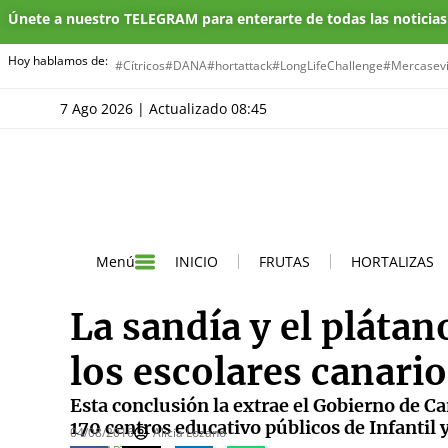
Únete a nuestro TELEGRAM para enterarte de todas las noticia
Hoy hablamos de:
#Cítricos
#DANA
#hortattack
#LongLifeChallenge
#Mercasevi
7 Ago 2026 | Actualizado 08:45
INICIO
FRUTAS
HORTALIZAS
Menú
La sandía y el plátan
los escolares canario
Esta conclusión la extrae el Gobierno de C
170 centros educativo públicos de Infantil 
04/08/2016
Alicia Lozano