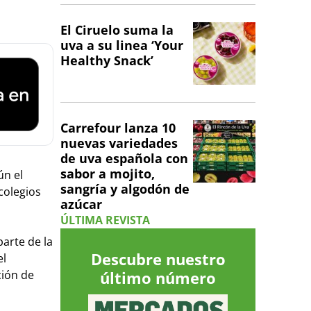
El Ciruelo suma la
uva a su linea ‘Your
Healthy Snack’
Carrefour lanza 10
nuevas variedades
de uva española con
sabor a mojito,
ún el
sangría y algodón de
colegios
azúcar
ÚLTIMA REVISTA
parte de la
Descubre nuestro
el
ción de
último número