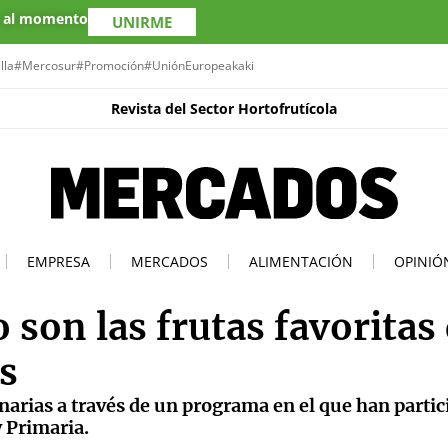
s al momento
UNIRME
lla
#Mercosur
#Promoción
#UniónEuropea
kaki
Revista del Sector Hortofrutícola
EMPRESA
MERCADOS
ALIMENTACIÓN
OPINIÓ
o son las frutas favoritas
s
anarias a través de un programa en el que han parti
y Primaria.