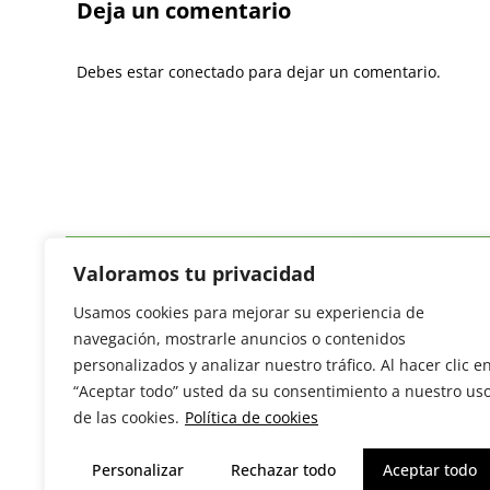
Deja un comentario
Debes estar conectado para dejar un comentario.
Valoramos tu privacidad
Usamos cookies para mejorar su experiencia de
Revista del Sector Hortofrutícola
navegación, mostrarle anuncios o contenidos
C/ Presidente Cárdenas nº 10.
personalizados y analizar nuestro tráfico. Al hacer clic e
41013 Sevilla. ESPAÑA
“Aceptar todo” usted da su consentimiento a nuestro us
Tel: (+34) 954 25 88 51
de las cookies.
Política de cookies
redaccion@revistamercados.com
Personalizar
Rechazar todo
Aceptar todo