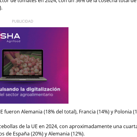
ductor de tomates en 2024, con un 36% de la cosecha total d
).
PUBLICIDAD
 fueron Alemania (18% del total), Francia (14%) y Polonia (
 cebollas de la UE en 2024, con aproximadamente una cuarta
dos de España (20%) y Alemania (12%).