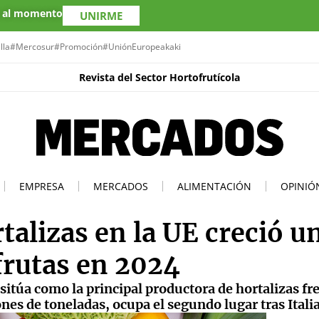
s al momento
UNIRME
lla
#Mercosur
#Promoción
#UniónEuropea
kaki
Revista del Sector Hortofrutícola
EMPRESA
MERCADOS
ALIMENTACIÓN
OPINIÓ
talizas en la UE creció u
frutas en 2024
sitúa como la principal productora de hortalizas fr
nes de toneladas, ocupa el segundo lugar tras Italia