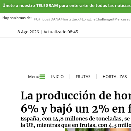
Únete a nuestro TELEGRAM para enterarte de todas las noticia
Hoy hablamos de:
#Cítricos
#DANA
#hortattack
#LongLifeChallenge
#Mercasevi
8 Ago 2026 | Actualizado 08:45
INICIO
FRUTAS
HORTALIZAS
Menú
La producción de hor
6% y bajó un 2% en 
España, con 14,8 millones de toneladas, se 
la UE, mientras que en frutas, con 4,3 millo