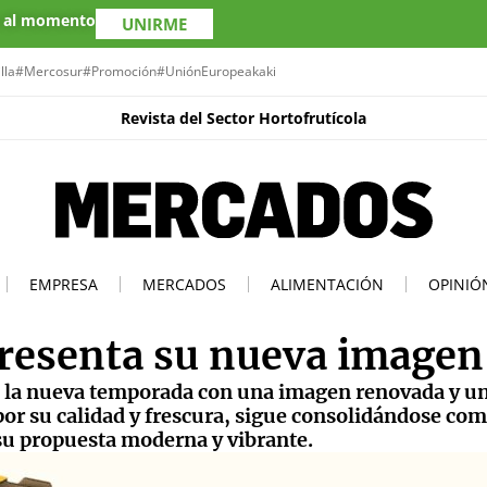
s al momento
UNIRME
lla
#Mercosur
#Promoción
#UniónEuropea
kaki
Revista del Sector Hortofrutícola
EMPRESA
MERCADOS
ALIMENTACIÓN
OPINIÓ
resenta su nueva imagen
a la nueva temporada con una imagen renovada y u
por su calidad y frescura, sigue consolidándose co
su propuesta moderna y vibrante.