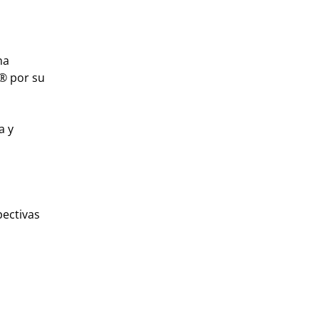
na
a® por su
a y
pectivas