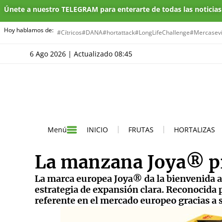
Únete a nuestro TELEGRAM para enterarte de todas las noticia
Hoy hablamos de:
#Cítricos
#DANA
#hortattack
#LongLifeChallenge
#Mercasevi
6 Ago 2026 | Actualizado 08:45
INICIO
FRUTAS
HORTALIZAS
Menú
La manzana Joya® p
La marca europea Joya® da la bienvenida 
estrategia de expansión clara. Reconocida 
referente en el mercado europeo gracias a 