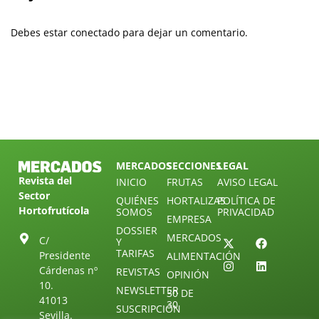
Debes estar conectado para dejar un comentario.
MERCADOS
SECCIONES
LEGAL
Revista del
INICIO
FRUTAS
AVISO LEGAL
Sector
QUIÉNES
HORTALIZAS
POLÍTICA DE
Hortofrutícola
SOMOS
PRIVACIDAD
EMPRESA
DOSSIER
MERCADOS
C/
Y
TARIFAS
Presidente
ALIMENTACIÓN
Cárdenas nº
REVISTAS
OPINIÓN
10.
NEWSLETTER
30 DE
41013
30
SUSCRIPCIÓN
Sevilla.