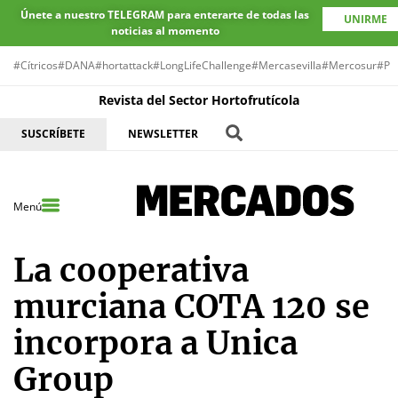
Únete a nuestro TELEGRAM para enterarte de todas las
UNIRME
noticias al momento
#Cítricos
#DANA
#hortattack
#LongLifeChallenge
#Mercasevilla
#Mercosur
#Pr
Revista del Sector Hortofrutícola
SUSCRÍBETE
NEWSLETTER
Menú
La cooperativa
murciana COTA 120 se
incorpora a Unica
Group