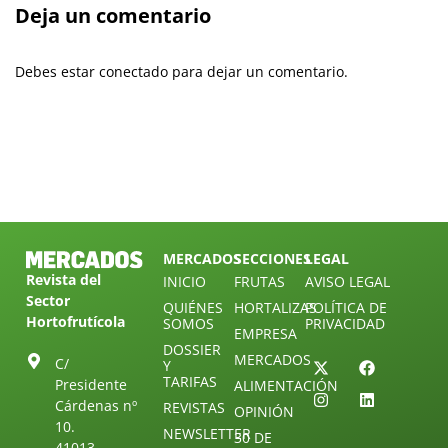
Deja un comentario
Debes estar conectado para dejar un comentario.
MERCADOS
SECCIONES
LEGAL
Revista del
INICIO
FRUTAS
AVISO LEGAL
Sector
QUIÉNES
HORTALIZAS
POLÍTICA DE
Hortofrutícola
SOMOS
PRIVACIDAD
EMPRESA
DOSSIER
MERCADOS
C/
Y
TARIFAS
Presidente
ALIMENTACIÓN
Cárdenas nº
REVISTAS
OPINIÓN
10.
NEWSLETTER
30 DE
41013