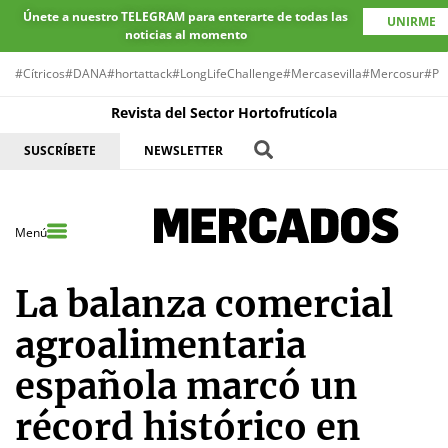
Únete a nuestro TELEGRAM para enterarte de todas las
UNIRME
noticias al momento
#Cítricos
#DANA
#hortattack
#LongLifeChallenge
#Mercasevilla
#Mercosur
#Pr
Revista del Sector Hortofrutícola
SUSCRÍBETE
NEWSLETTER
Menú
La balanza comercial
agroalimentaria
española marcó un
récord histórico en