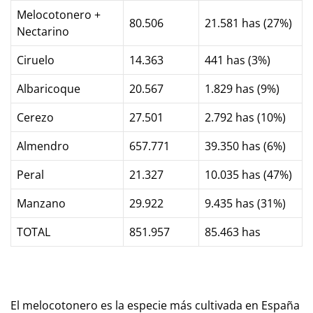
Melocotonero +
80.506
21.581 has (27%)
Nectarino
Ciruelo
14.363
441 has (3%)
Albaricoque
20.567
1.829 has (9%)
Cerezo
27.501
2.792 has (10%)
Almendro
657.771
39.350 has (6%)
Peral
21.327
10.035 has (47%)
Manzano
29.922
9.435 has (31%)
TOTAL
851.957
85.463 has
El melocotonero es la especie más cultivada en España