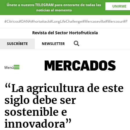
Únete a nuestro TELEGRAM para enterarte de todas las
UNIRME
noticias al momento
#Cítricos
#DANA
#hortattack
#LongLifeChallenge
#Mercasevilla
#Mercosur
#Pr
Revista del Sector Hortofrutícola
SUSCRÍBETE
NEWSLETTER
Menú
“La agricultura de este
siglo debe ser
sostenible e
innovadora”