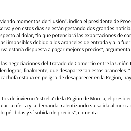
iviendo momentos de “ilusión”, indica el presidente de Proe
erva y en estos días se están gestando dos grandes noticias
specto al dólar, “lo que potenciará las exportaciones de co
si imposibles debido a los aranceles de entrada y a la fuer
serva estaría dispuesta a pagar mejores precios”, argumenta
 las negociaciones del Tratado de Comercio entre la Unión
n lograr, finalmente, que desaparezcan estos aranceles. 
lcachofa estaba en peligro de desaparecer en la Región, ha
ctos de invierno ‘estrella’ de la Región de Murcia, el preside
lar la oferta y la demanda, ralentizando su salida al merc
do pérdidas y sí subida de precios”, comenta.