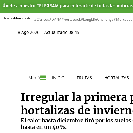
Únete a nuestro TELEGRAM para enterarte de todas las noticia
Hoy hablamos de:
#Cítricos
#DANA
#hortattack
#LongLifeChallenge
#Mercasevi
8 Ago 2026 | Actualizado 08:45
INICIO
FRUTAS
HORTALIZAS
Menú
Irregular la primera
hortalizas de invier
El calor hasta diciembre tiró por los suelo
hasta en un 40%.