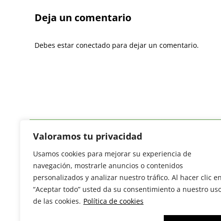
Deja un comentario
Debes estar conectado para dejar un comentario.
Valoramos tu privacidad
Usamos cookies para mejorar su experiencia de
Revista del Sector Hortofrutícola
navegación, mostrarle anuncios o contenidos
C/ Presidente Cárdenas nº 10.
personalizados y analizar nuestro tráfico. Al hacer clic e
41013 Sevilla. ESPAÑA
“Aceptar todo” usted da su consentimiento a nuestro us
Tel: (+34) 954 25 88 51
de las cookies.
Política de cookies
redaccion@revistamercados.com