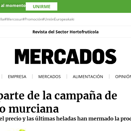
s al momento
UNIRME
lla
#Mercosur
#Promoción
#UniónEuropea
kaki
Revista del Sector Hortofrutícola
EMPRESA
MERCADOS
ALIMENTACIÓN
OPINIÓ
 parte de la campaña de
no murciana
s el precio y las últimas heladas han mermado la pr