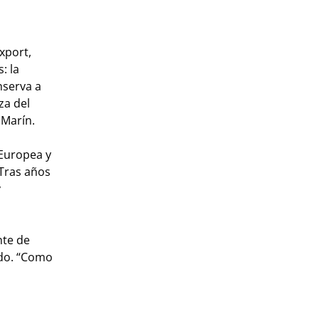
xport,
: la
nserva a
za del
 Marín.
 Europea y
“Tras años
y
nte de
ado. “Como