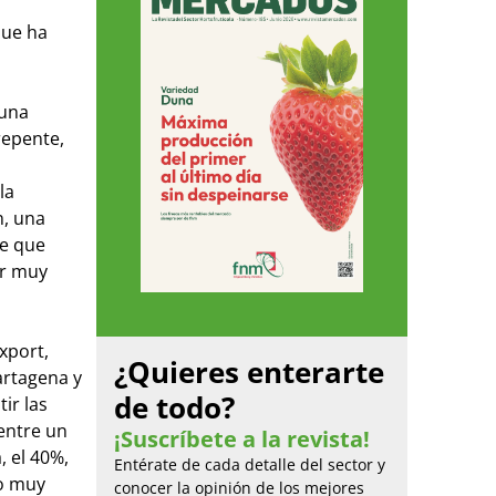
que ha
 una
repente,
la
n, una
de que
er muy
export,
¿Quieres enterarte
artagena y
de todo?
ir las
entre un
¡Suscríbete a la revista!
, el 40%,
Entérate de cada detalle del sector y
do muy
conocer la opinión de los mejores