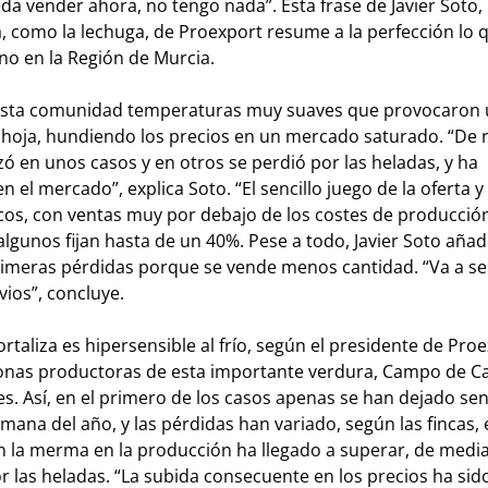
da vender ahora, no tengo nada”. Esta frase de Javier Soto,
, como la lechuga, de Proexport resume a la perfección lo 
no en la Región de Murcia.
 esta comunidad temperaturas muy suaves que provocaron
 hoja, hundiendo los precios en un mercado saturado. “De 
tizó en unos casos y en otros se perdió por las heladas, y ha
 mercado”, explica Soto. “El sencillo juego de la oferta y 
os, con ventas muy por debajo de los costes de producció
lgunos fijan hasta de un 40%. Pese a todo, Javier Soto aña
primeras pérdidas porque se vende menos cantidad. “Va a s
vios”, concluye.
ortaliza es hipersensible al frío, según el presidente de Pro
 zonas productoras de esta importante verdura, Campo de C
es. Así, en el primero de los casos apenas se han dejado sent
ana del año, y las pérdidas han variado, según las fincas, 
ín la merma en la producción ha llegado a superar, de media
r las heladas. “La subida consecuente en los precios ha si