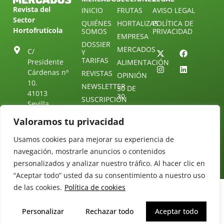
Revista del
INICIO
FRUTAS
AVISO LEGAL
Sector
QUIÉNES
HORTALIZAS
POLÍTICA DE
Hortofrutícola
SOMOS
PRIVACIDAD
EMPRESA
DOSSIER
MERCADOS
C/
Y
TARIFAS
Presidente
ALIMENTACIÓN
Cárdenas nº
REVISTAS
OPINIÓN
10.
NEWSLETTER
30 DE
41013
30
SUSCRIPCIÓN
Sevilla.
DIRECTORIO
ÚNETE A
Diseño web:
ESPAÑA
NUESTRO
Valoramos tu privacidad
Starenlared
TELEGRAM
Tel: (+34) 954
25 88 51
Usamos cookies para mejorar su experiencia de
CONTACTO
navegación, mostrarle anuncios o contenidos
redaccion@revistamercados.com
personalizados y analizar nuestro tráfico. Al hacer clic en
“Aceptar todo” usted da su consentimiento a nuestro uso
de las cookies.
Política de cookies
Personalizar
Rechazar todo
Aceptar todo