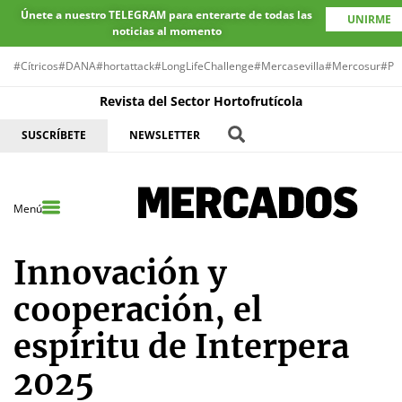
Únete a nuestro TELEGRAM para enterarte de todas las
UNIRME
noticias al momento
#Cítricos
#DANA
#hortattack
#LongLifeChallenge
#Mercasevilla
#Mercosur
#Pr
Revista del Sector Hortofrutícola
SUSCRÍBETE
NEWSLETTER
Menú
Innovación y
cooperación, el
espíritu de Interpera
2025