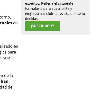
expertos. Rellena el siguiente
formulario para suscribirte y
empieza a recibir la revista donde tú
torno,
decidas.
ntuales
en
¡SUSCRÍBETE!
alizado en
ica para
jorar la
n de la
o han
idad del