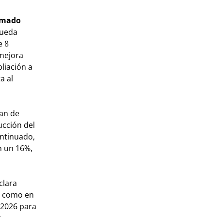
timado
queda
e 8
 mejora
liación a
a al
an de
ucción del
ontinuado,
n un 16%,
clara
ca como en
 2026 para