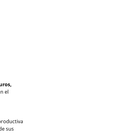
uros,
n el
productiva
de sus