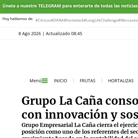
Únete a nuestro TELEGRAM para enterarte de todas las noticia
Hoy hablamos de:
#Cítricos
#DANA
#hortattack
#LongLifeChallenge
#Mercasevi
8 Ago 2026 | Actualizado 08:45
INICIO
FRUTAS
HORTALIZAS
Menú
Grupo La Caña consol
con innovación y sos
Grupo Empresarial La Caña cierra el ejerci
posición como uno de los referentes del se