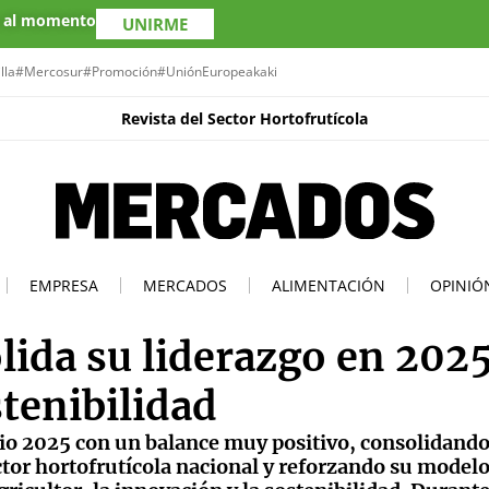
s al momento
UNIRME
lla
#Mercosur
#Promoción
#UniónEuropea
kaki
Revista del Sector Hortofrutícola
EMPRESA
MERCADOS
ALIMENTACIÓN
OPINIÓ
ida su liderazgo en 202
tenibilidad
cio 2025 con un balance muy positivo, consolidando
ctor hortofrutícola nacional y reforzando su modelo