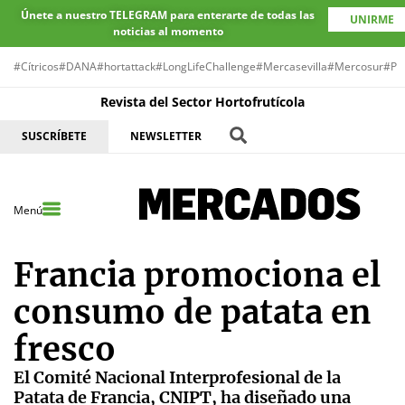
Únete a nuestro TELEGRAM para enterarte de todas las
UNIRME
noticias al momento
#Cítricos
#DANA
#hortattack
#LongLifeChallenge
#Mercasevilla
#Mercosur
#Pr
Revista del Sector Hortofrutícola
SUSCRÍBETE
NEWSLETTER
Menú
Francia promociona el
consumo de patata en
fresco
El Comité Nacional Interprofesional de la
Patata de Francia, CNIPT, ha diseñado una