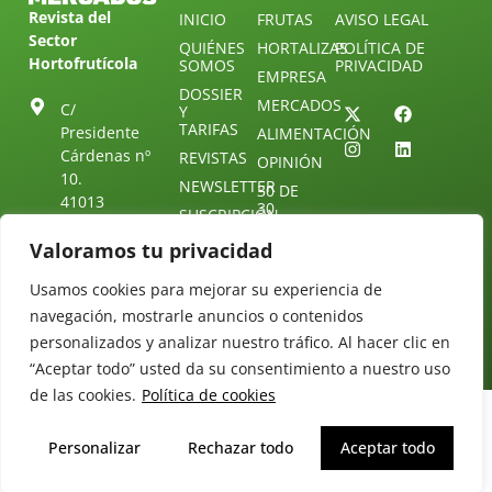
Revista del
INICIO
FRUTAS
AVISO LEGAL
Sector
QUIÉNES
HORTALIZAS
POLÍTICA DE
Hortofrutícola
SOMOS
PRIVACIDAD
EMPRESA
DOSSIER
MERCADOS
C/
Y
TARIFAS
Presidente
ALIMENTACIÓN
Cárdenas nº
REVISTAS
OPINIÓN
10.
NEWSLETTER
30 DE
41013
30
SUSCRIPCIÓN
Sevilla.
DIRECTORIO
ÚNETE A
Diseño web:
Valoramos tu privacidad
ESPAÑA
NUESTRO
Starenlared
TELEGRAM
Tel: (+34) 954
Usamos cookies para mejorar su experiencia de
25 88 51
CONTACTO
navegación, mostrarle anuncios o contenidos
redaccion@revistamercados.com
personalizados y analizar nuestro tráfico. Al hacer clic en
“Aceptar todo” usted da su consentimiento a nuestro uso
de las cookies.
Política de cookies
Personalizar
Rechazar todo
Aceptar todo