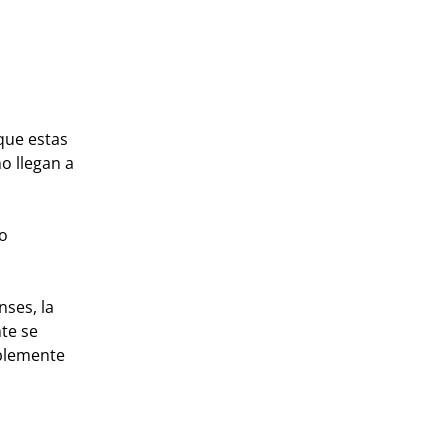
que estas
o llegan a
o
ses, la
te se
iblemente