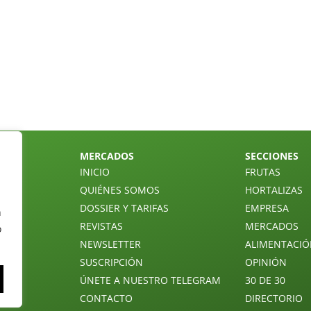
MERCADOS
SECCIONES
INICIO
FRUTAS
QUIÉNES SOMOS
HORTALIZAS
DOSSIER Y TARIFAS
EMPRESA
n
REVISTAS
MERCADOS
o
NEWSLETTER
ALIMENTACI
SUSCRIPCIÓN
OPINIÓN
ÚNETE A NUESTRO TELEGRAM
30 DE 30
CONTACTO
DIRECTORIO