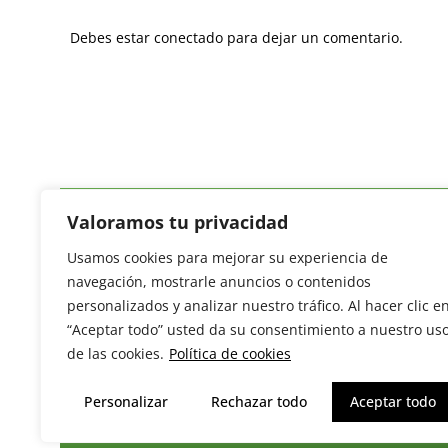
Debes estar conectado para dejar un comentario.
Valoramos tu privacidad
Usamos cookies para mejorar su experiencia de
Revista del Sector Hortofrutícola
navegación, mostrarle anuncios o contenidos
C/ Presidente Cárdenas nº 10.
personalizados y analizar nuestro tráfico. Al hacer clic e
41013 Sevilla. ESPAÑA
“Aceptar todo” usted da su consentimiento a nuestro us
Tel: (+34) 954 25 88 51
de las cookies.
Política de cookies
redaccion@revistamercados.com
Personalizar
Rechazar todo
Aceptar todo