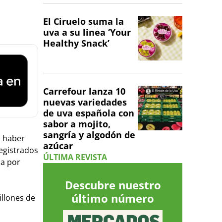
El Ciruelo suma la
uva a su linea ‘Your
Healthy Snack’
Carrefour lanza 10
nuevas variedades
de uva española con
sabor a mojito,
sangría y algodón de
l haber
azúcar
egistrados
ÚLTIMA REVISTA
da por
Descubre nuestro
último número
illones de