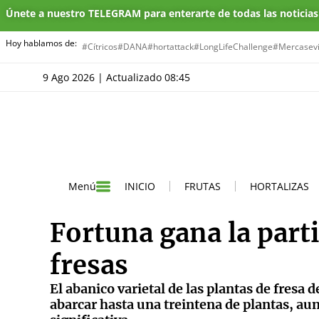
Únete a nuestro TELEGRAM para enterarte de todas las noticia
Hoy hablamos de:
#Cítricos
#DANA
#hortattack
#LongLifeChallenge
#Mercasevi
9 Ago 2026 | Actualizado 08:45
INICIO
FRUTAS
HORTALIZAS
Menú
Fortuna gana la parti
fresas
El abanico varietal de las plantas de fresa 
abarcar hasta una treintena de plantas, a