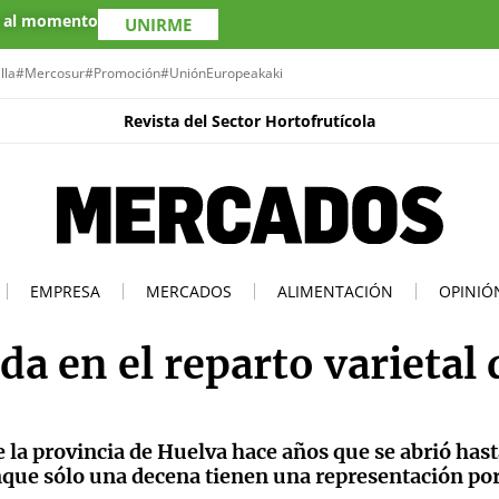
s al momento
UNIRME
lla
#Mercosur
#Promoción
#UniónEuropea
kaki
Revista del Sector Hortofrutícola
EMPRESA
MERCADOS
ALIMENTACIÓN
OPINIÓ
da en el reparto varietal 
de la provincia de Huelva hace años que se abrió has
unque sólo una decena tienen una representación po