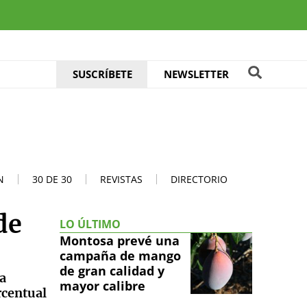
SUSCRÍBETE
NEWSLETTER
N
30 DE 30
REVISTAS
DIRECTORIO
de
LO ÚLTIMO
Montosa prevé una
campaña de mango
de gran calidad y
ta
mayor calibre
rcentual