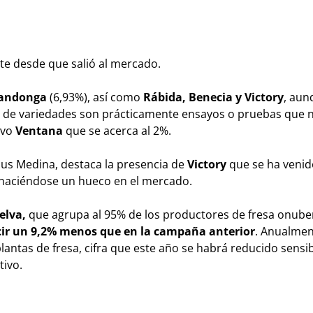
te desde que salió al mercado.
andonga
(6,93%), así como
Rábida, Benecia y Victory
, aun
to de variedades son prácticamente ensayos o pruebas que n
lvo
Ventana
que se acerca al 2%.
Jesus Medina, destaca la presencia de
Victory
que se ha venid
 haciéndose un hueco en el mercado.
elva,
que agrupa al 95% de los productores de fresa onuben
ecir un 9,2% menos que en la campaña anterior
. Anualmen
antas de fresa, cifra que este año se habrá reducido sens
tivo.