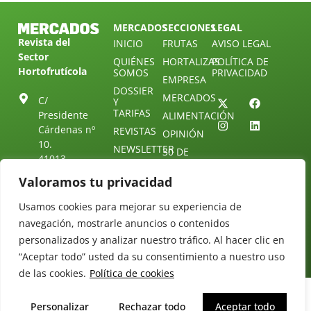
MERCADOS
SECCIONES
LEGAL
Revista del
INICIO
FRUTAS
AVISO LEGAL
Sector
QUIÉNES
HORTALIZAS
POLÍTICA DE
Hortofrutícola
SOMOS
PRIVACIDAD
EMPRESA
DOSSIER
MERCADOS
C/
Y
TARIFAS
Presidente
ALIMENTACIÓN
Cárdenas nº
REVISTAS
OPINIÓN
10.
NEWSLETTER
30 DE
41013
30
SUSCRIPCIÓN
Sevilla.
Valoramos tu privacidad
DIRECTORIO
ÚNETE A
Diseño web:
ESPAÑA
NUESTRO
Starenlared
Usamos cookies para mejorar su experiencia de
TELEGRAM
Tel: (+34) 954
25 88 51
navegación, mostrarle anuncios o contenidos
CONTACTO
personalizados y analizar nuestro tráfico. Al hacer clic en
redaccion@revistamercados.com
“Aceptar todo” usted da su consentimiento a nuestro uso
de las cookies.
Política de cookies
Personalizar
Rechazar todo
Aceptar todo