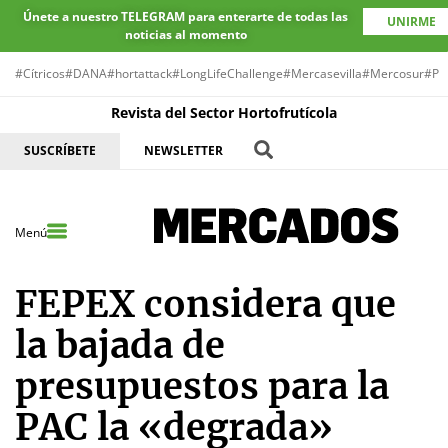
Únete a nuestro TELEGRAM para enterarte de todas las
UNIRME
noticias al momento
#Cítricos
#DANA
#hortattack
#LongLifeChallenge
#Mercasevilla
#Mercosur
#Pr
Revista del Sector Hortofrutícola
SUSCRÍBETE
NEWSLETTER
Menú
FEPEX considera que
la bajada de
presupuestos para la
PAC la «degrada»