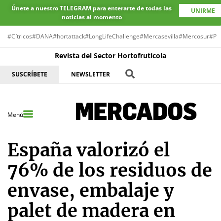
Únete a nuestro TELEGRAM para enterarte de todas las
UNIRME
noticias al momento
#Cítricos
#DANA
#hortattack
#LongLifeChallenge
#Mercasevilla
#Mercosur
#Pr
Revista del Sector Hortofrutícola
SUSCRÍBETE
NEWSLETTER
Menú
España valorizó el
76% de los residuos de
envase, embalaje y
palet de madera en