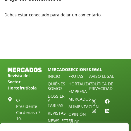
Debes estar conectado para dejar un comentario.
MERCADOS
SECCIONES
LEGAL
Revista del
INICIO
FRUTAS
AVISO LEGAL
Sector
QUIÉNES
HORTALIZAS
POLÍTICA DE
Hortofrutícola
SOMOS
PRIVACIDAD
EMPRESA
DOSSIER
MERCADOS
C/
Y
TARIFAS
Presidente
ALIMENTACIÓN
Cárdenas nº
REVISTAS
OPINIÓN
10.
NEWSLETTER
30 DE
41013
30
SUSCRIPCIÓN
Sevilla.