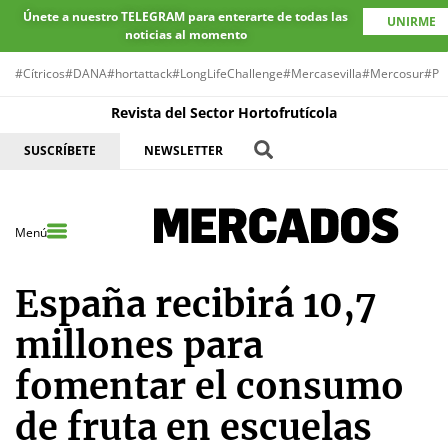
Únete a nuestro TELEGRAM para enterarte de todas las
UNIRME
noticias al momento
#Cítricos
#DANA
#hortattack
#LongLifeChallenge
#Mercasevilla
#Mercosur
#Pr
Revista del Sector Hortofrutícola
SUSCRÍBETE
NEWSLETTER
Menú
España recibirá 10,7
millones para
fomentar el consumo
de fruta en escuelas