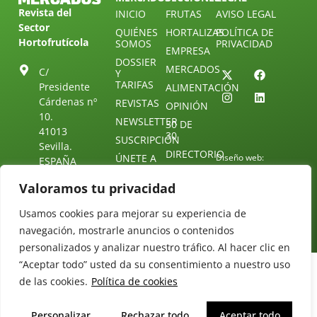
Revista del
INICIO
FRUTAS
AVISO LEGAL
Sector
QUIÉNES
HORTALIZAS
POLÍTICA DE
Hortofrutícola
SOMOS
PRIVACIDAD
EMPRESA
DOSSIER
MERCADOS
C/
Y
TARIFAS
Presidente
ALIMENTACIÓN
Cárdenas nº
REVISTAS
OPINIÓN
10.
NEWSLETTER
30 DE
41013
30
SUSCRIPCIÓN
Sevilla.
DIRECTORIO
ÚNETE A
Diseño web:
ESPAÑA
NUESTRO
Starenlared
TELEGRAM
Tel: (+34) 954
Valoramos tu privacidad
25 88 51
CONTACTO
Usamos cookies para mejorar su experiencia de
redaccion@revistamercados.com
navegación, mostrarle anuncios o contenidos
personalizados y analizar nuestro tráfico. Al hacer clic en
“Aceptar todo” usted da su consentimiento a nuestro uso
de las cookies.
Política de cookies
Personalizar
Rechazar todo
Aceptar todo