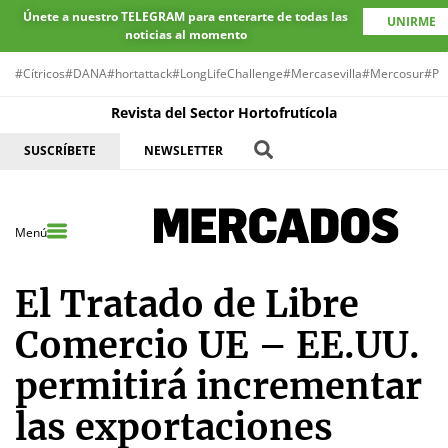
Únete a nuestro TELEGRAM para enterarte de todas las
UNIRME
noticias al momento
#Cítricos
#DANA
#hortattack
#LongLifeChallenge
#Mercasevilla
#Mercosur
#Pr
Revista del Sector Hortofrutícola
SUSCRÍBETE
NEWSLETTER
Menú
El Tratado de Libre
Comercio UE – EE.UU.
permitirá incrementar
las exportaciones