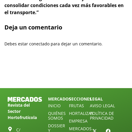
consolidar condiciones cada vez más favorables en
el transporte.”
Deja un comentario
Debes estar conectado para dejar un comentario.
MERCADOS
SECCIONES
LEGAL
Revista del
INICIO
FRUTAS
AVISO LEGAL
Sector
QUIÉNES
HORTALIZAS
POLÍTICA DE
Hortofrutícola
SOMOS
PRIVACIDAD
EMPRESA
DOSSIER
MERCADOS
C/
Y