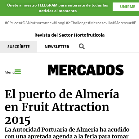
Únete a nuestro TELEGRAM para enterarte de todas las
UNIRME
noticias al momento
#Cítricos
#DANA
#hortattack
#LongLifeChallenge
#Mercasevilla
#Mercosur
#Pr
Revista del Sector Hortofrutícola
SUSCRÍBETE
NEWSLETTER
Menú
El puerto de Almería
en Fruit Attraction
2015
La Autoridad Portuaria de Almería ha acudido
con una apretada agenda a la feria para tomar