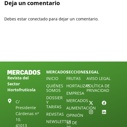
Deja un comentario
Debes estar conectado para dejar un comentario.
MERCADOS
SECCIONES
LEGAL
Revista del
INICIO
FRUTAS
AVISO LEGAL
Sector
QUIÉNES
HORTALIZAS
POLÍTICA DE
Hortofrutícola
SOMOS
PRIVACIDAD
EMPRESA
DOSSIER
MERCADOS
C/
Y
TARIFAS
Presidente
ALIMENTACIÓN
Cárdenas nº
REVISTAS
OPINIÓN
10.
NEWSLETTER
30 DE
41013