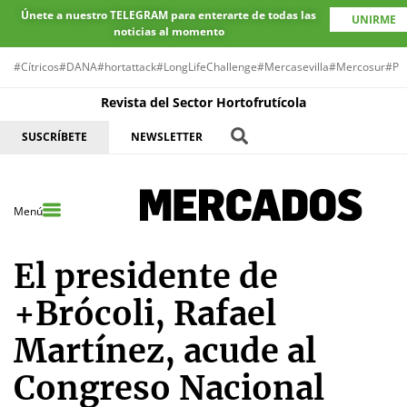
Únete a nuestro TELEGRAM para enterarte de todas las
UNIRME
noticias al momento
#Cítricos
#DANA
#hortattack
#LongLifeChallenge
#Mercasevilla
#Mercosur
#Pr
Revista del Sector Hortofrutícola
SUSCRÍBETE
NEWSLETTER
Menú
El presidente de
+Brócoli, Rafael
Martínez, acude al
Congreso Nacional