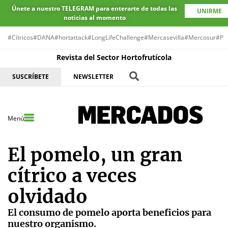
Únete a nuestro TELEGRAM para enterarte de todas las
UNIRME
noticias al momento
#Cítricos
#DANA
#hortattack
#LongLifeChallenge
#Mercasevilla
#Mercosur
#Pr
Revista del Sector Hortofrutícola
SUSCRÍBETE
NEWSLETTER
Menú
El pomelo, un gran
cítrico a veces
olvidado
El consumo de pomelo aporta beneficios para
nuestro organismo.