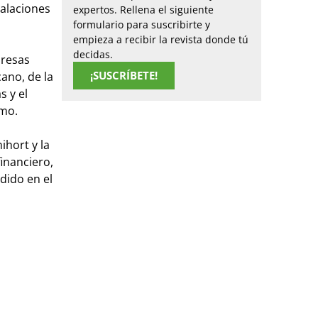
talaciones
expertos. Rellena el siguiente
formulario para suscribirte y
empieza a recibir la revista donde tú
decidas.
presas
¡SUSCRÍBETE!
cano, de la
s y el
imo.
ihort y la
inanciero,
dido en el