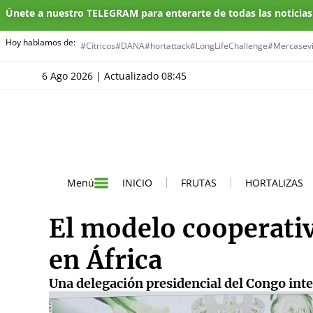
Únete a nuestro TELEGRAM para enterarte de todas las noticia
Hoy hablamos de:
#Cítricos
#DANA
#hortattack
#LongLifeChallenge
#Mercasevi
6 Ago 2026 | Actualizado 08:45
INICIO
FRUTAS
HORTALIZAS
Menú
El modelo cooperati
en África
Una delegación presidencial del Congo inte