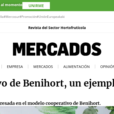
s al momento
UNIRME
lla
#Mercosur
#Promoción
#UniónEuropea
kaki
Revista del Sector Hortofrutícola
EMPRESA
MERCADOS
ALIMENTACIÓN
OPINIÓ
vo de Benihort, un ejemp
resada en el modelo cooperativo de Benihort.