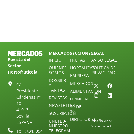
MERCADOS
SECCIONES
LEGAL
Revista del
INICIO
FRUTAS
AVISO LEGAL
Sector
QUIÉNES
HORTALIZAS
POLÍTICA DE
Hortofrutícola
SOMOS
PRIVACIDAD
EMPRESA
DOSSIER
MERCADOS
C/
Y
TARIFAS
Presidente
ALIMENTACIÓN
Cárdenas nº
REVISTAS
OPINIÓN
10.
NEWSLETTER
30 DE
41013
30
SUSCRIPCIÓN
Sevilla.
DIRECTORIO
ÚNETE A
Diseño web:
ESPAÑA
NUESTRO
Starenlared
TELEGRAM
Tel: (+34) 954