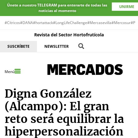
Únete a nuestro TELEGRAM para enterarte de todas las
UNIRME
noticias al momento
#Cítricos
#DANA
#hortattack
#LongLifeChallenge
#Mercasevilla
#Mercosur
#Pr
Revista del Sector Hortofrutícola
SUSCRÍBETE
NEWSLETTER
Menú
Digna González
(Alcampo): El gran
reto será equilibrar la
hiperpersonalización