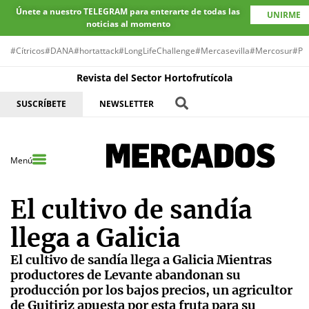
Únete a nuestro TELEGRAM para enterarte de todas las
UNIRME
noticias al momento
#Cítricos
#DANA
#hortattack
#LongLifeChallenge
#Mercasevilla
#Mercosur
#Pr
Revista del Sector Hortofrutícola
SUSCRÍBETE
NEWSLETTER
Menú
El cultivo de sandía
llega a Galicia
El cultivo de sandía llega a Galicia Mientras
productores de Levante abandonan su
producción por los bajos precios, un agricultor
de Guitiriz apuesta por esta fruta para su