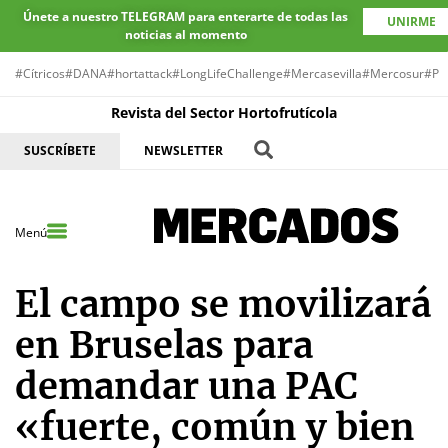
Únete a nuestro TELEGRAM para enterarte de todas las
UNIRME
noticias al momento
#Cítricos
#DANA
#hortattack
#LongLifeChallenge
#Mercasevilla
#Mercosur
#Pr
Revista del Sector Hortofrutícola
SUSCRÍBETE
NEWSLETTER
Menú
El campo se movilizará
en Bruselas para
demandar una PAC
«fuerte, común y bien