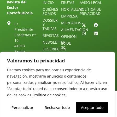
Revista del
INICIO
FRUTAS
AVISO LEGAL
Sector
QUIÉNES
HORTALIZAS
POLÍTICA DE
Hortofrutícola
SOMOS
PRIVACIDAD
EMPRESA
DOSSIER
MERCADOS
C/
Y
TARIFAS
Presidente
ALIMENTACIÓN
Cárdenas nº
REVISTAS
OPINIÓN
10.
NEWSLETTER
30 DE
41013
30
SUSCRIPCIÓN
Sevilla.
DIRECTORIO
ÚNETE A
Diseño web:
ESPAÑA
NUESTRO
Valoramos tu privacidad
Starenlared
TELEGRAM
Tel: (+34) 954
25 88 51
Usamos cookies para mejorar su experiencia de
CONTACTO
navegación, mostrarle anuncios o contenidos
redaccion@revistamercados.com
personalizados y analizar nuestro tráfico. Al hacer clic en
“Aceptar todo” usted da su consentimiento a nuestro uso
de las cookies.
Política de cookies
Personalizar
Rechazar todo
Aceptar todo