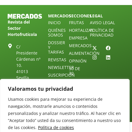
MERCADOS
SECCIONES
LEGAL
Revista del
INICIO
FRUTAS
AVISO LEGAL
Sector
QUIÉNES
HORTALIZAS
POLÍTICA DE
Hortofrutícola
SOMOS
PRIVACIDAD
EMPRESA
DOSSIER
MERCADOS
C/
Y
TARIFAS
Presidente
ALIMENTACIÓN
Cárdenas nº
REVISTAS
OPINIÓN
10.
NEWSLETTER
30 DE
41013
30
SUSCRIPCIÓN
Sevilla.
DIRECTORIO
ÚNETE A
Diseño web:
ESPAÑA
NUESTRO
Valoramos tu privacidad
Starenlared
TELEGRAM
Tel: (+34) 954
25 88 51
Usamos cookies para mejorar su experiencia de
CONTACTO
navegación, mostrarle anuncios o contenidos
redaccion@revistamercados.com
personalizados y analizar nuestro tráfico. Al hacer clic en
“Aceptar todo” usted da su consentimiento a nuestro uso
de las cookies.
Política de cookies