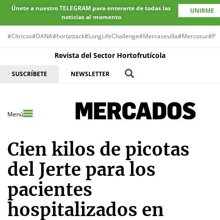
Únete a nuestro TELEGRAM para enterarte de todas las
UNIRME
noticias al momento
#Cítricos
#DANA
#hortattack
#LongLifeChallenge
#Mercasevilla
#Mercosur
#Pr
Revista del Sector Hortofrutícola
SUSCRÍBETE
NEWSLETTER
Menú
Cien kilos de picotas
del Jerte para los
pacientes
hospitalizados en