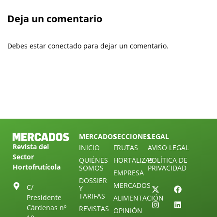
Deja un comentario
Debes estar conectado para dejar un comentario.
MERCADOS
SECCIONES
LEGAL
Revista del
INICIO
FRUTAS
AVISO LEGAL
Sector
QUIÉNES
HORTALIZAS
POLÍTICA DE
Hortofrutícola
SOMOS
PRIVACIDAD
EMPRESA
DOSSIER
MERCADOS
C/
Y
TARIFAS
Presidente
ALIMENTACIÓN
Cárdenas nº
REVISTAS
OPINIÓN