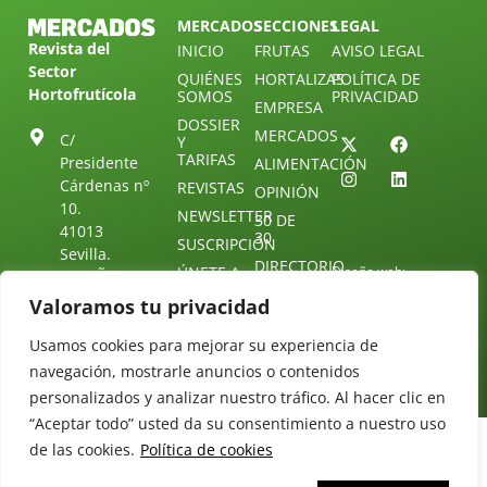
MERCADOS
SECCIONES
LEGAL
Revista del
INICIO
FRUTAS
AVISO LEGAL
Sector
QUIÉNES
HORTALIZAS
POLÍTICA DE
Hortofrutícola
SOMOS
PRIVACIDAD
EMPRESA
DOSSIER
MERCADOS
C/
Y
TARIFAS
Presidente
ALIMENTACIÓN
Cárdenas nº
REVISTAS
OPINIÓN
10.
NEWSLETTER
30 DE
41013
30
SUSCRIPCIÓN
Sevilla.
DIRECTORIO
ÚNETE A
Diseño web:
ESPAÑA
NUESTRO
Starenlared
Valoramos tu privacidad
TELEGRAM
Tel: (+34) 954
25 88 51
CONTACTO
Usamos cookies para mejorar su experiencia de
redaccion@revistamercados.com
navegación, mostrarle anuncios o contenidos
personalizados y analizar nuestro tráfico. Al hacer clic en
“Aceptar todo” usted da su consentimiento a nuestro uso
de las cookies.
Política de cookies