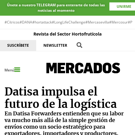
Únete a nuestro TELEGRAM para enterarte de todas las
UNIRME
noticias al momento
#Cítricos
#DANA
#hortattack
#LongLifeChallenge
#Mercasevilla
#Mercosur
#Pr
Revista del Sector Hortofrutícola
SUSCRÍBETE
NEWSLETTER
Menú
Datisa impulsa el
futuro de la logística
En Datisa Forwarders entienden que su labor
va mucho más allá de la simple gestión de
envíos como un socio estratégico para
exportadores, importadores y productores,