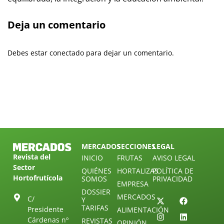
Deja un comentario
Debes estar conectado para dejar un comentario.
MERCADOS
SECCIONES
LEGAL
Revista del
INICIO
FRUTAS
AVISO LEGAL
Sector
QUIÉNES
HORTALIZAS
POLÍTICA DE
Hortofrutícola
SOMOS
PRIVACIDAD
EMPRESA
DOSSIER
MERCADOS
C/
Y
TARIFAS
Presidente
ALIMENTACIÓN
Cárdenas nº
REVISTAS
OPINIÓN