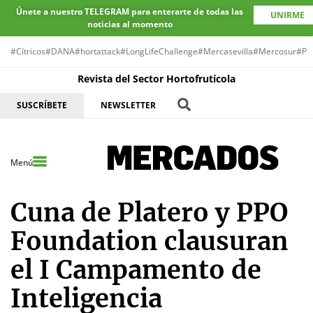
Únete a nuestro TELEGRAM para enterarte de todas las
UNIRME
noticias al momento
#Cítricos
#DANA
#hortattack
#LongLifeChallenge
#Mercasevilla
#Mercosur
#Pr
Revista del Sector Hortofrutícola
SUSCRÍBETE
NEWSLETTER
Menú
Cuna de Platero y PPO
Foundation clausuran
el I Campamento de
Inteligencia