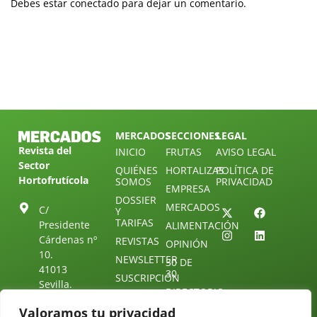
Debes estar conectado para dejar un comentario.
MERCADOS
SECCIONES
LEGAL
Revista del
INICIO
FRUTAS
AVISO LEGAL
Sector
QUIÉNES
HORTALIZAS
POLÍTICA DE
Hortofrutícola
SOMOS
PRIVACIDAD
EMPRESA
DOSSIER
MERCADOS
C/
Y
TARIFAS
Presidente
ALIMENTACIÓN
Cárdenas nº
REVISTAS
OPINIÓN
10.
NEWSLETTER
30 DE
41013
30
SUSCRIPCIÓN
Sevilla.
DIRECTORIO
ÚNETE A
Diseño web:
ESPAÑA
NUESTRO
Starenlared
Valoramos tu privacidad