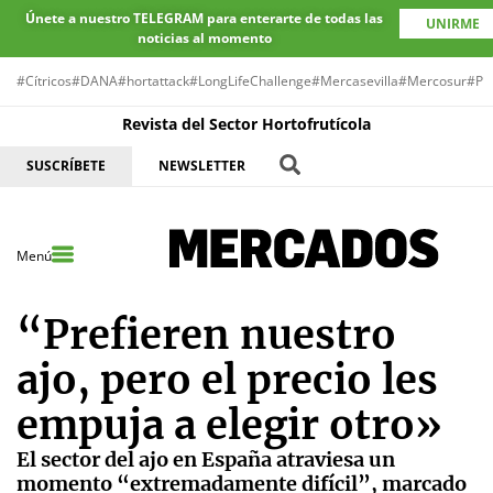
Únete a nuestro TELEGRAM para enterarte de todas las
UNIRME
noticias al momento
#Cítricos
#DANA
#hortattack
#LongLifeChallenge
#Mercasevilla
#Mercosur
#Pr
Revista del Sector Hortofrutícola
SUSCRÍBETE
NEWSLETTER
Menú
“Prefieren nuestro
ajo, pero el precio les
empuja a elegir otro»
El sector del ajo en España atraviesa un
momento “extremadamente difícil”, marcado