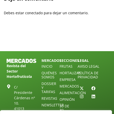
Debes estar conectado para dejar un comentario.
MERCADOS
SECCIONES
LEGAL
Revista del
INICIO
FRUTAS
AVISO LEGAL
Sector
QUIÉNES
HORTALIZAS
POLÍTICA DE
Hortofrutícola
SOMOS
PRIVACIDAD
EMPRESA
DOSSIER
MERCADOS
C/
Y
TARIFAS
Presidente
ALIMENTACIÓN
Cárdenas nº
REVISTAS
OPINIÓN
10.
NEWSLETTER
30 DE
41013
30
SUSCRIPCIÓN
Sevilla.