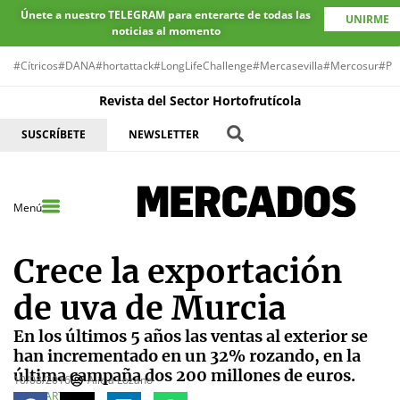
Únete a nuestro TELEGRAM para enterarte de todas las
UNIRME
noticias al momento
#Cítricos
#DANA
#hortattack
#LongLifeChallenge
#Mercasevilla
#Mercosur
#Pr
Revista del Sector Hortofrutícola
SUSCRÍBETE
NEWSLETTER
Menú
Crece la exportación
de uva de Murcia
En los últimos 5 años las ventas al exterior se
han incrementado en un 32% rozando, en la
última campaña dos 200 millones de euros.
10/08/2016
Alicia Lozano
COMPARTE