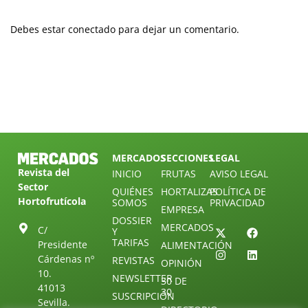
Debes estar conectado para dejar un comentario.
MERCADOS
SECCIONES
LEGAL
Revista del
INICIO
FRUTAS
AVISO LEGAL
Sector
QUIÉNES
HORTALIZAS
POLÍTICA DE
Hortofrutícola
SOMOS
PRIVACIDAD
EMPRESA
DOSSIER
MERCADOS
C/
Y
TARIFAS
Presidente
ALIMENTACIÓN
Cárdenas nº
REVISTAS
OPINIÓN
10.
NEWSLETTER
30 DE
41013
30
SUSCRIPCIÓN
Sevilla.