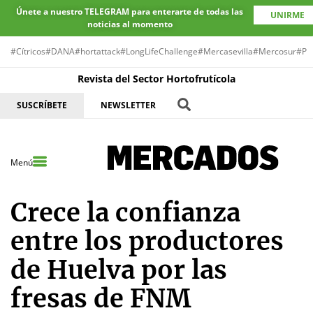
Únete a nuestro TELEGRAM para enterarte de todas las
UNIRME
noticias al momento
#Cítricos
#DANA
#hortattack
#LongLifeChallenge
#Mercasevilla
#Mercosur
#Pr
Revista del Sector Hortofrutícola
SUSCRÍBETE
NEWSLETTER
Menú
Crece la confianza
entre los productores
de Huelva por las
fresas de FNM