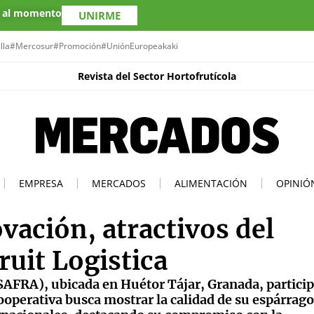
s al momento
UNIRME
lla
#Mercosur
#Promoción
#UniónEuropea
kaki
Revista del Sector Hortofrutícola
EMPRESA
MERCADOS
ALIMENTACIÓN
OPINIÓ
vación, atractivos del
ruit Logistica
SAFRA), ubicada en Huétor Tájar, Granada, partici
ooperativa busca mostrar la calidad de su espárrago