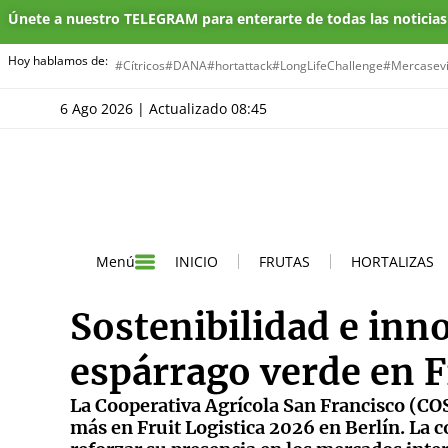
Únete a nuestro TELEGRAM para enterarte de todas las noticia
Hoy hablamos de:
#Cítricos
#DANA
#hortattack
#LongLifeChallenge
#Mercasevi
6 Ago 2026 | Actualizado 08:45
INICIO
FRUTAS
HORTALIZAS
Menú
Sostenibilidad e inno
espárrago verde en F
La Cooperativa Agrícola San Francisco (CO
más en Fruit Logistica 2026 en Berlín. La c