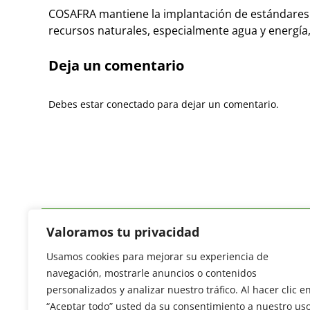
COSAFRA mantiene la implantación de estándares d
recursos naturales, especialmente agua y energí
Deja un comentario
Debes estar conectado para dejar un comentario.
Valoramos tu privacidad
Usamos cookies para mejorar su experiencia de
Revista del Sector Hortofrutícola
navegación, mostrarle anuncios o contenidos
C/ Presidente Cárdenas nº 10.
personalizados y analizar nuestro tráfico. Al hacer clic e
41013 Sevilla. ESPAÑA
“Aceptar todo” usted da su consentimiento a nuestro us