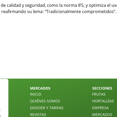
e calidad y seguridad, como la norma IFS, y optimiza el us
a, reafirmando su lema: “Tradicionalmente comprometidos”.
MERCADOS
SECCIONES
INICIO
FRUTAS
QUIÉNES SOMOS
HORTALIZAS
DOSSIER Y TARIFAS
EMPRESA
n
REVISTAS
MERCADOS
o