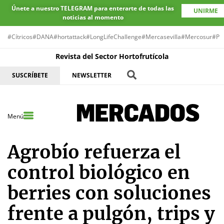
Únete a nuestro TELEGRAM para enterarte de todas las
UNIRME
noticias al momento
#Cítricos
#DANA
#hortattack
#LongLifeChallenge
#Mercasevilla
#Mercosur
#Pr
Revista del Sector Hortofrutícola
SUSCRÍBETE
NEWSLETTER
Menú
Agrobío refuerza el
control biológico en
berries con soluciones
frente a pulgón, trips y