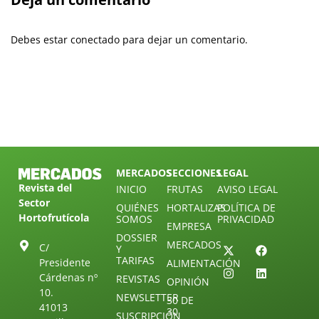
Debes estar conectado para dejar un comentario.
MERCADOS
SECCIONES
LEGAL
Revista del
INICIO
FRUTAS
AVISO LEGAL
Sector
QUIÉNES
HORTALIZAS
POLÍTICA DE
Hortofrutícola
SOMOS
PRIVACIDAD
EMPRESA
DOSSIER
MERCADOS
C/
Y
TARIFAS
Presidente
ALIMENTACIÓN
Cárdenas nº
REVISTAS
OPINIÓN
10.
NEWSLETTER
30 DE
41013
30
SUSCRIPCIÓN