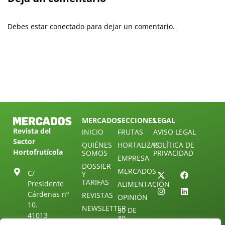
Debes estar conectado para dejar un comentario.
MERCADOS
SECCIONES
LEGAL
Revista del
INICIO
FRUTAS
AVISO LEGAL
Sector
QUIÉNES
HORTALIZAS
POLÍTICA DE
Hortofrutícola
SOMOS
PRIVACIDAD
EMPRESA
DOSSIER
MERCADOS
C/
Y
TARIFAS
Presidente
ALIMENTACIÓN
Cárdenas nº
REVISTAS
OPINIÓN
10.
NEWSLETTER
30 DE
41013
30
SUSCRIPCIÓN