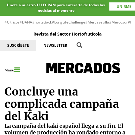
Únete a nuestro TELEGRAM para enterarte de todas las
UNIRME
noticias al momento
#Cítricos
#DANA
#hortattack
#LongLifeChallenge
#Mercasevilla
#Mercosur
#Pr
Revista del Sector Hortofrutícola
SUSCRÍBETE
NEWSLETTER
Menú
Concluye una
complicada campaña
del Kaki
La campaña del kaki español llega a su fin. El
volumen de producción ha rondado entorno a