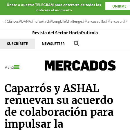
Únete a nuestro TELEGRAM para enterarte de todas las
UNIRME
noticias al momento
#Cítricos
#DANA
#hortattack
#LongLifeChallenge
#Mercasevilla
#Mercosur
#Pr
Revista del Sector Hortofrutícola
SUSCRÍBETE
NEWSLETTER
Menú
Caparrós y ASHAL
renuevan su acuerdo
de colaboración para
impulsar la