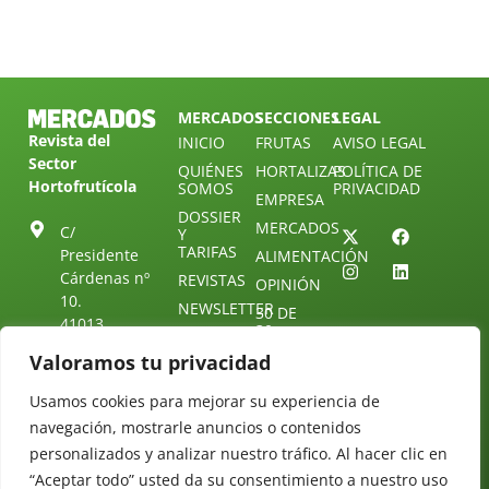
MERCADOS
SECCIONES
LEGAL
Revista del
INICIO
FRUTAS
AVISO LEGAL
Sector
QUIÉNES
HORTALIZAS
POLÍTICA DE
Hortofrutícola
SOMOS
PRIVACIDAD
EMPRESA
DOSSIER
MERCADOS
C/
Y
TARIFAS
Presidente
ALIMENTACIÓN
Cárdenas nº
REVISTAS
OPINIÓN
10.
NEWSLETTER
30 DE
41013
30
SUSCRIPCIÓN
Sevilla.
DIRECTORIO
Valoramos tu privacidad
ÚNETE A
Diseño web:
ESPAÑA
NUESTRO
Starenlared
TELEGRAM
Tel: (+34) 954
Usamos cookies para mejorar su experiencia de
25 88 51
navegación, mostrarle anuncios o contenidos
CONTACTO
personalizados y analizar nuestro tráfico. Al hacer clic en
redaccion@revistamercados.com
“Aceptar todo” usted da su consentimiento a nuestro uso