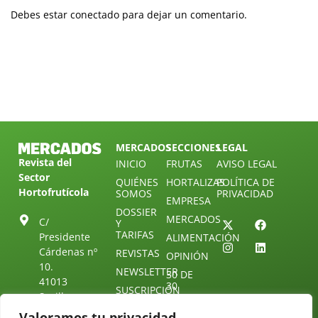
Debes estar conectado para dejar un comentario.
MERCADOS
SECCIONES
LEGAL
Revista del
INICIO
FRUTAS
AVISO LEGAL
Sector
QUIÉNES
HORTALIZAS
POLÍTICA DE
Hortofrutícola
SOMOS
PRIVACIDAD
EMPRESA
DOSSIER
MERCADOS
C/
Y
TARIFAS
Presidente
ALIMENTACIÓN
Cárdenas nº
REVISTAS
OPINIÓN
10.
NEWSLETTER
30 DE
41013
30
SUSCRIPCIÓN
Sevilla.
DIRECTORIO
ÚNETE A
Diseño web:
ESPAÑA
Valoramos tu privacidad