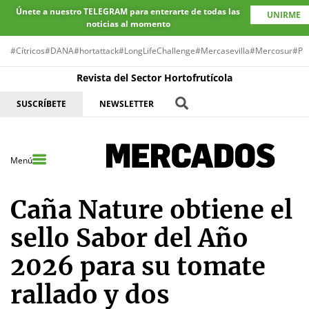
Únete a nuestro TELEGRAM para enterarte de todas las
UNIRME
noticias al momento
#Cítricos
#DANA
#hortattack
#LongLifeChallenge
#Mercasevilla
#Mercosur
#Pr
Revista del Sector Hortofrutícola
SUSCRÍBETE
NEWSLETTER
Menú
Caña Nature obtiene el
sello Sabor del Año
2026 para su tomate
rallado y dos