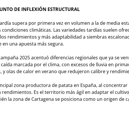
 PUNTO DE INFLEXIÓN ESTRUCTURAL
tardía supera por primera vez en volumen a la de media est
s condiciones climáticas. Las variedades tardías suelen ofr
n los rendimientos y más adaptabilidad a siembras escalona
rte en una apuesta más segura.
a campaña 2025 acentuó diferencias regionales que ya se ven
 caída marcada por el clima, con excesos de lluvia en prim
, y olas de calor en verano que redujeron calibre y rendimi
rincipal zona productora de patata en España, al concentrar
ndimientos. Es el territorio más ágil en adaptar el cultivo
bién la zona de Cartagena se posiciona como un origen de ca