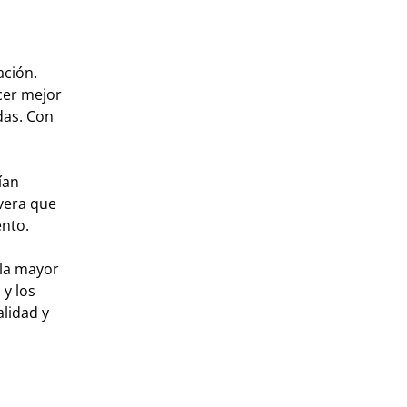
ación.
ecer mejor
das. Con
ían
avera que
ento.
 la mayor
 y los
lidad y