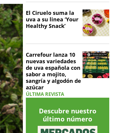
El Ciruelo suma la
uva a su linea ‘Your
Healthy Snack’
Carrefour lanza 10
nuevas variedades
de uva española con
sabor a mojito,
sangría y algodón de
azúcar
ÚLTIMA REVISTA
Descubre nuestro
último número