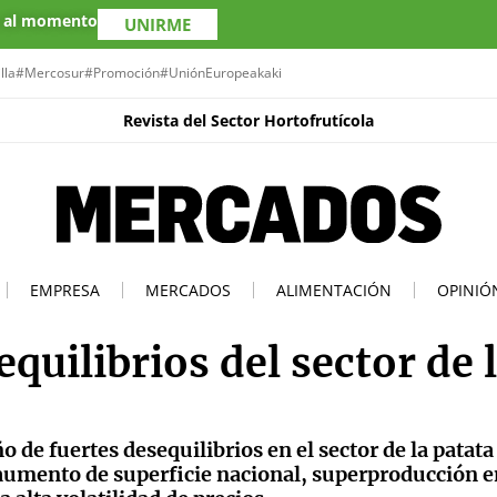
s al momento
UNIRME
lla
#Mercosur
#Promoción
#UniónEuropea
kaki
Revista del Sector Hortofrutícola
EMPRESA
MERCADOS
ALIMENTACIÓN
OPINIÓ
quilibrios del sector de 
 de fuertes desequilibrios en el sector de la patata
aumento de superficie nacional, superproducción e