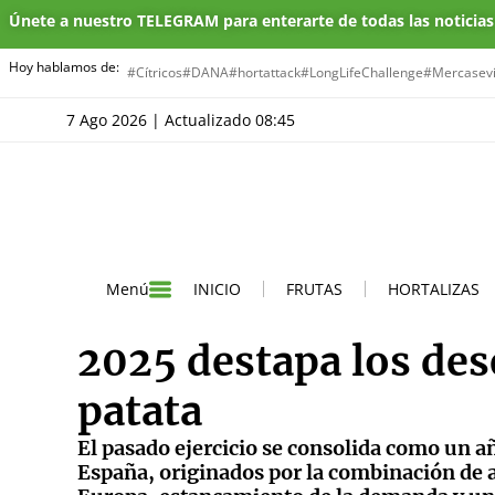
Únete a nuestro TELEGRAM para enterarte de todas las noticia
Hoy hablamos de:
#Cítricos
#DANA
#hortattack
#LongLifeChallenge
#Mercasevi
7 Ago 2026 | Actualizado 08:45
INICIO
FRUTAS
HORTALIZAS
Menú
2025 destapa los dese
patata
El pasado ejercicio se consolida como un año
España, originados por la combinación de 