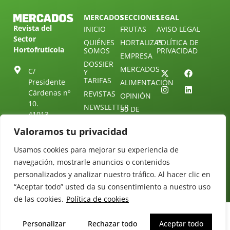
MERCADOS
SECCIONES
LEGAL
Revista del
INICIO
FRUTAS
AVISO LEGAL
Sector
QUIÉNES
HORTALIZAS
POLÍTICA DE
Hortofrutícola
SOMOS
PRIVACIDAD
EMPRESA
DOSSIER
MERCADOS
C/
Y
TARIFAS
Presidente
ALIMENTACIÓN
Cárdenas nº
REVISTAS
OPINIÓN
10.
NEWSLETTER
30 DE
41013
30
SUSCRIPCIÓN
Sevilla.
Valoramos tu privacidad
DIRECTORIO
ÚNETE A
Diseño web:
ESPAÑA
NUESTRO
Starenlared
Usamos cookies para mejorar su experiencia de
TELEGRAM
Tel: (+34) 954
25 88 51
navegación, mostrarle anuncios o contenidos
CONTACTO
personalizados y analizar nuestro tráfico. Al hacer clic en
redaccion@revistamercados.com
“Aceptar todo” usted da su consentimiento a nuestro uso
de las cookies.
Política de cookies
Personalizar
Rechazar todo
Aceptar todo