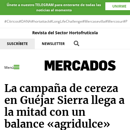
Únete a nuestro TELEGRAM para enterarte de todas las
UNIRME
noticias al momento
#Cítricos
#DANA
#hortattack
#LongLifeChallenge
#Mercasevilla
#Mercosur
#Pr
Revista del Sector Hortofrutícola
SUSCRÍBETE
NEWSLETTER
Menú
La campaña de cereza
en Guéjar Sierra llega a
la mitad con un
balance «agridulce»