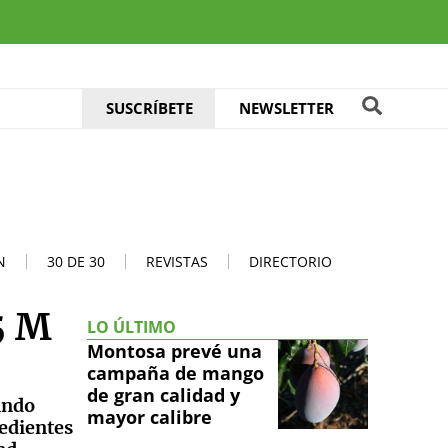
SUSCRÍBETE
NEWSLETTER
N
30 DE 30
REVISTAS
DIRECTORIO
5 M
LO ÚLTIMO
Montosa prevé una
campaña de mango
de gran calidad y
ando
mayor calibre
pedientes