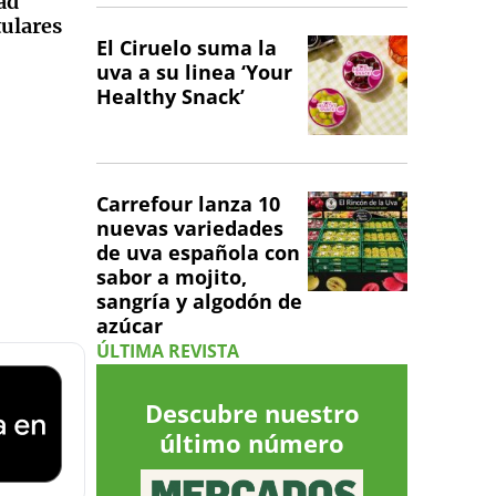
ad
tulares
El Ciruelo suma la
uva a su linea ‘Your
Healthy Snack’
Carrefour lanza 10
nuevas variedades
de uva española con
sabor a mojito,
sangría y algodón de
azúcar
ÚLTIMA REVISTA
Descubre nuestro
último número