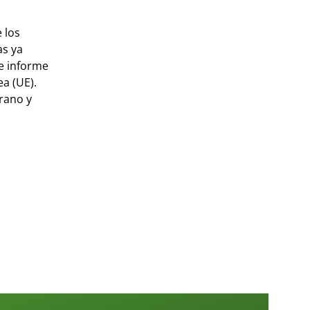
 los
as ya
te informe
a (UE).
erano y