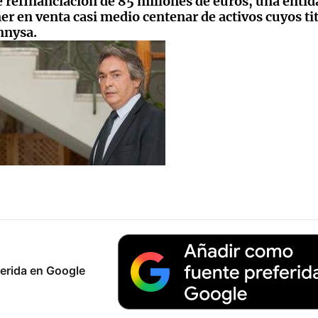
 refinanciación de 85 millones de euros, una entid
er en venta casi medio centenar de activos cuyos ti
nnysa.
erida en Google