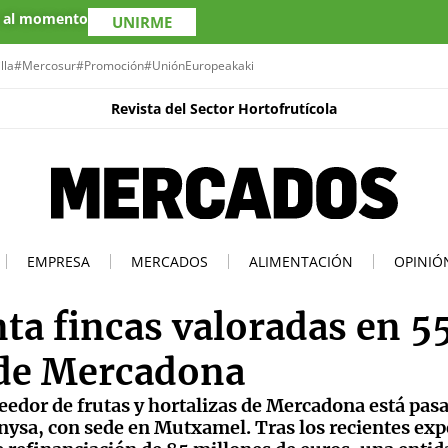
s al momento
UNIRME
lla
#Mercosur
#Promoción
#UniónEuropea
kaki
Revista del Sector Hortofrutícola
EMPRESA
MERCADOS
ALIMENTACIÓN
OPINIÓ
ta fincas valoradas en 5
 de Mercadona
edor de frutas y hortalizas de Mercadona está pas
nysa, con sede en Mutxamel. Tras los recientes ex