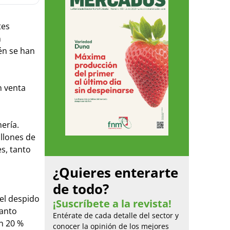
tes
n
én se han
n venta
ería.
llones de
s, tanto
¿Quieres enterarte
de todo?
a
el despido
¡Suscríbete a la revista!
tanto
Entérate de cada detalle del sector y
n 20 %
conocer la opinión de los mejores