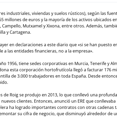
es industriales, viviendas y suelos rústicos), según las fuen
5 millones de euros y la mayoría de los activos ubicados e
t, Campello, Mutxamel y Xixona, entre otros. Además, tambi
illa y Cartagena.
ayer en declaraciones a este diario que «si se han puesto e
 a las entidades financieras, no a la empresa».
o 1956, tiene sedes corporativas en Murcia, Tenerife y Alm
a esta corporación hortofrutícola llegó a facturar 176 mi
tilla de 3.000 trabajadores en toda España. Desde entonce
ido.
s de Roig se produjo en 2013, lo que conllevó una profund
 nuevos clientes. Entonces, anunció un ERE que conllevaba 
elera ha logrado importantes contratos con otras cadenas 
emontar su cifra de negocio, que disminuyó alrededor de u