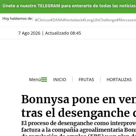
Únete a nuestro TELEGRAM para enterarte de todas las noticia
Hoy hablamos de:
#Cítricos
#DANA
#hortattack
#LongLifeChallenge
#Mercasevi
7 Ago 2026 | Actualizado 08:45
INICIO
FRUTAS
HORTALIZAS
Menú
Bonnysa pone en ven
tras el desenganche
El proceso de desenganche como interprove
factura a la compañía agroalimentaria Bon