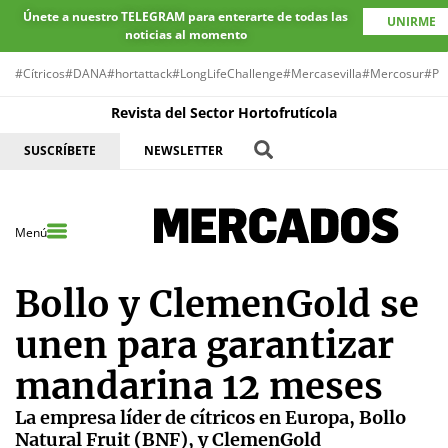
Únete a nuestro TELEGRAM para enterarte de todas las
UNIRME
noticias al momento
#Cítricos
#DANA
#hortattack
#LongLifeChallenge
#Mercasevilla
#Mercosur
#Pr
Revista del Sector Hortofrutícola
SUSCRÍBETE
NEWSLETTER
Menú
Bollo y ClemenGold se
unen para garantizar
mandarina 12 meses
La empresa líder de cítricos en Europa, Bollo
Natural Fruit (BNF), y ClemenGold