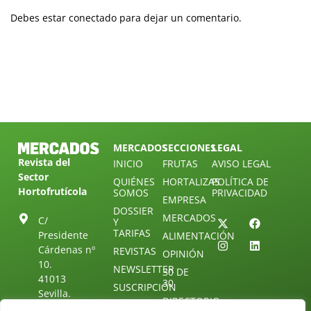
Debes estar conectado para dejar un comentario.
MERCADOS
SECCIONES
LEGAL
Revista del
INICIO
FRUTAS
AVISO LEGAL
Sector
QUIÉNES
HORTALIZAS
POLÍTICA DE
Hortofrutícola
SOMOS
PRIVACIDAD
EMPRESA
DOSSIER
MERCADOS
C/
Y
TARIFAS
Presidente
ALIMENTACIÓN
Cárdenas nº
REVISTAS
OPINIÓN
10.
NEWSLETTER
30 DE
41013
30
SUSCRIPCIÓN
Sevilla.
DIRECTORIO
ÚNETE A
Diseño web:
ESPAÑA