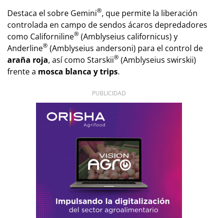
®
Destaca el sobre Gemini
, que permite la liberación
controlada en campo de sendos ácaros depredadores
®
como Californiline
(
Amblyseius californicus)
y
®
Anderline
(
Amblyseius andersoni
) para el control de
®
araña roja
, así como Starskii
(
Amblyseius swirskii)
frente a
mosca blanca y trips
.
PUBLICIDAD