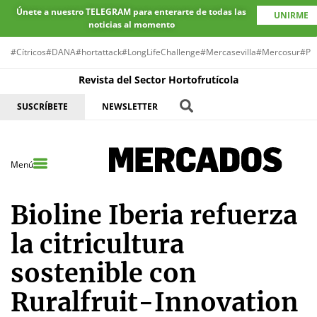
Únete a nuestro TELEGRAM para enterarte de todas las
UNIRME
noticias al momento
#Cítricos
#DANA
#hortattack
#LongLifeChallenge
#Mercasevilla
#Mercosur
#Pr
Revista del Sector Hortofrutícola
SUSCRÍBETE
NEWSLETTER
Menú
Bioline Iberia refuerza
la citricultura
sostenible con
Ruralfruit-Innovation