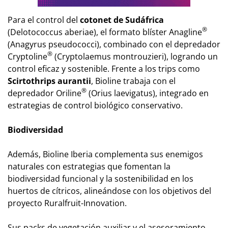
Para el control del
cotonet de Sudáfrica
®
(
Delotococcus aberiae
), el formato blíster Anagline
(
Anagyrus pseudococci)
, combinado con el depredador
®
Cryptoline
(
Cryptolaemus montrouzieri)
, logrando un
control eficaz y sostenible. Frente a los trips como
Scirtothrips aurantii
, Bioline trabaja con el
®
depredador Oriline
(
Orius laevigatus)
, integrado en
estrategias de control biológico conservativo.
Biodiversidad
Además, Bioline Iberia complementa sus enemigos
naturales con estrategias que fomentan la
biodiversidad funcional y la sostenibilidad en los
huertos de cítricos, alineándose con los objetivos del
proyecto Ruralfruit-Innovation.
Sus packs de vegetación auxiliar y el asesoramiento