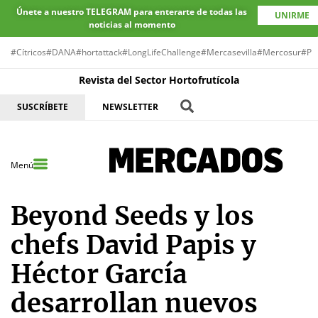
Únete a nuestro TELEGRAM para enterarte de todas las
UNIRME
noticias al momento
#Cítricos
#DANA
#hortattack
#LongLifeChallenge
#Mercasevilla
#Mercosur
#Pr
Revista del Sector Hortofrutícola
SUSCRÍBETE
NEWSLETTER
Menú
Beyond Seeds y los
chefs David Papis y
Héctor García
desarrollan nuevos