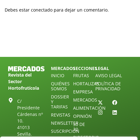
Debes estar conectado para dejar un comentario.
MERCADOS
SECCIONES
LEGAL
Revista del
INICIO
FRUTAS
AVISO LEGAL
Sector
QUIÉNES
HORTALIZAS
POLÍTICA DE
Hortofrutícola
SOMOS
PRIVACIDAD
EMPRESA
DOSSIER
MERCADOS
C/
Y
TARIFAS
Presidente
ALIMENTACIÓN
Cárdenas nº
REVISTAS
OPINIÓN
10.
NEWSLETTER
30 DE
41013
30
SUSCRIPCIÓN
Sevilla.
DIRECTORIO
ÚNETE A
Diseño web: