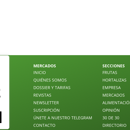
MERCADOS
SECCIONES
INICIO
FRUTAS
QUIÉNES SOMOS
HORTALIZAS
DOSSIER Y TARIFAS
EMPRESA
n
REVISTAS
MERCADOS
o
NEWSLETTER
ALIMENTACI
SUSCRIPCIÓN
OPINIÓN
ÚNETE A NUESTRO TELEGRAM
30 DE 30
CONTACTO
DIRECTORIO