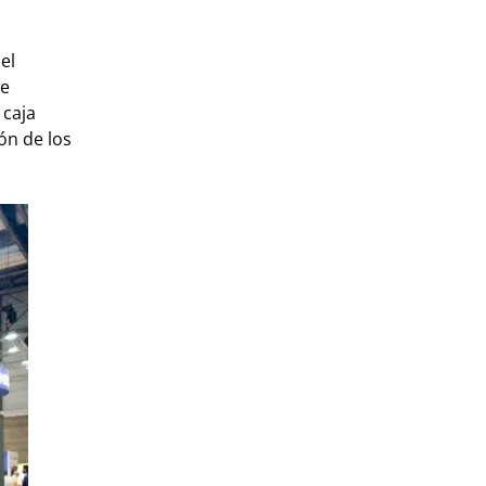
el
se
 caja
ón de los