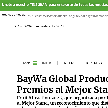
Únete a nuestro TELEGRAM para enterarte de todas las noticia
Hoy hablamos de:
#Cítricos
#DANA
#hortattack
#LongLifeChallenge
#Mercasevi
7 Ago 2026 | Actualizado 08:45
INICIO
FRUTAS
HORTALIZAS
Menú
BayWa Global Produc
Premios al Mejor Sta
Fruit Attraction 2025, que organizada po
al Mejor Stand, un reconocimiento que dist