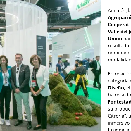
Además, l
Agrupaci
Cooperati
Valle del 
Unión
ha
resultado
nominados
modalidad
En relació
categoría
Diseño
, e
ha recaíd
Fontesta
su propue
Citreria”,
inmersivo
fusiona la 