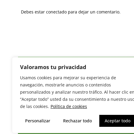
Debes estar conectado para dejar un comentario.
Valoramos tu privacidad
Usamos cookies para mejorar su experiencia de
Revista del Sector Hortofrutícola
navegación, mostrarle anuncios o contenidos
C/ Presidente Cárdenas nº 10.
personalizados y analizar nuestro tráfico. Al hacer clic e
41013 Sevilla. ESPAÑA
“Aceptar todo” usted da su consentimiento a nuestro us
Tel: (+34) 954 25 88 51
de las cookies.
Política de cookies
redaccion@revistamercados.com
Personalizar
Rechazar todo
Aceptar todo