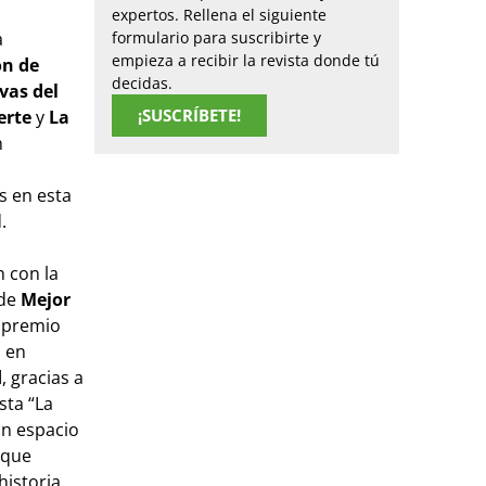
expertos. Rellena el siguiente
a
formulario para suscribirte y
empieza a recibir la revista donde tú
ón de
decidas.
vas del
¡SUSCRÍBETE!
Jerte
y
La
n
 en esta
.
n con la
 de
Mejor
l premio
o en
d
, gracias a
sta “La
 un espacio
 que
historia