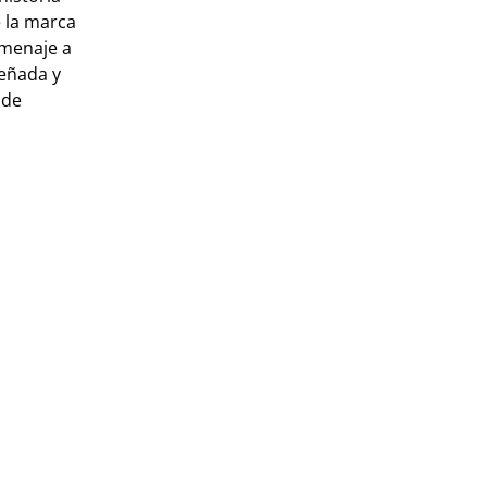
e la marca
menaje a
señada y
 de