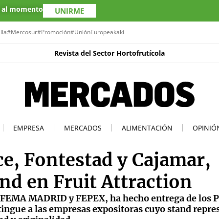
s al momento
UNIRME
lla
#Mercosur
#Promoción
#UniónEuropea
kaki
Revista del Sector Hortofrutícola
EMPRESA
MERCADOS
ALIMENTACIÓN
OPINIÓ
e, Fontestad y Cajamar,
nd en Fruit Attraction
r IFEMA MADRID y FEPEX, ha hecho entrega de los 
ingue a las empresas expositoras cuyo stand repre