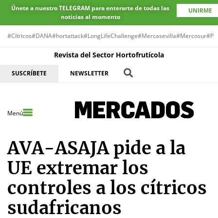
Únete a nuestro TELEGRAM para enterarte de todas las
UNIRME
noticias al momento
#Cítricos
#DANA
#hortattack
#LongLifeChallenge
#Mercasevilla
#Mercosur
#Pr
Revista del Sector Hortofrutícola
SUSCRÍBETE
NEWSLETTER
Menú
AVA-ASAJA pide a la
UE extremar los
controles a los cítricos
sudafricanos