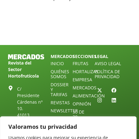
MERCADOS
SECCIONES
LEGAL
Revista del
INICIO
FRUTAS
AVISO LEGAL
Sector
QUIÉNES
HORTALIZAS
POLÍTICA DE
Hortofrutícola
SOMOS
PRIVACIDAD
EMPRESA
DOSSIER
MERCADOS
C/
Y
TARIFAS
Presidente
ALIMENTACIÓN
Cárdenas nº
REVISTAS
OPINIÓN
10.
NEWSLETTER
30 DE
41013
30
SUSCRIPCIÓN
Sevilla.
DIRECTORIO
Valoramos tu privacidad
ÚNETE A
Diseño web:
ESPAÑA
NUESTRO
Starenlared
TELEGRAM
Tel: (+34) 954
Usamos cookies para mejorar su experiencia de