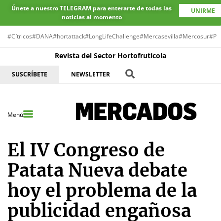
Únete a nuestro TELEGRAM para enterarte de todas las
UNIRME
noticias al momento
#Cítricos
#DANA
#hortattack
#LongLifeChallenge
#Mercasevilla
#Mercosur
#Pr
Revista del Sector Hortofrutícola
SUSCRÍBETE
NEWSLETTER
Menú
El IV Congreso de
Patata Nueva debate
hoy el problema de la
publicidad engañosa