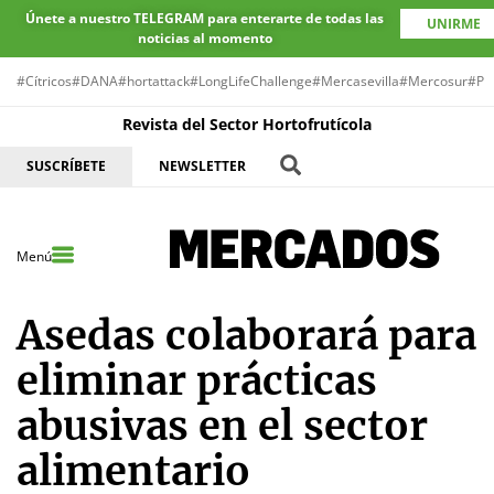
Únete a nuestro TELEGRAM para enterarte de todas las
UNIRME
noticias al momento
#Cítricos
#DANA
#hortattack
#LongLifeChallenge
#Mercasevilla
#Mercosur
#Pr
Revista del Sector Hortofrutícola
SUSCRÍBETE
NEWSLETTER
Menú
Asedas colaborará para
eliminar prácticas
abusivas en el sector
alimentario