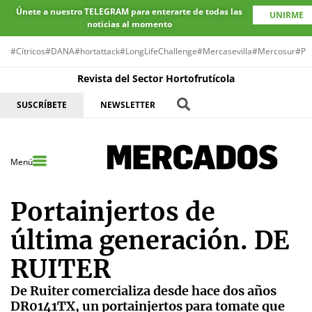
Únete a nuestro TELEGRAM para enterarte de todas las
UNIRME
noticias al momento
#Cítricos
#DANA
#hortattack
#LongLifeChallenge
#Mercasevilla
#Mercosur
#Pr
Revista del Sector Hortofrutícola
SUSCRÍBETE
NEWSLETTER
Menú
Portainjertos de
última generación. DE
RUITER
De Ruiter comercializa desde hace dos años
DR0141TX, un portainjertos para tomate que