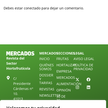
Debes estar conectado para dejar un comentario.
MERCADOS
SECCIONES
LEGAL
Revista del
INICIO
FRUTAS
AVISO LEGAL
Sector
QUIÉNES
HORTALIZAS
POLÍTICA DE
Hortofrutícola
SOMOS
PRIVACIDAD
EMPRESA
DOSSIER
MERCADOS
C/
Y
TARIFAS
Presidente
ALIMENTACIÓN
Cárdenas nº
REVISTAS
OPINIÓN
10.
NEWSLETTER
30 DE
41013
30
SUSCRIPCIÓN
Sevilla.
DIRECTORIO
ÚNETE A
Diseño web: