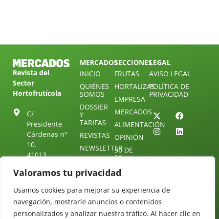
MERCADOS
SECCIONES
LEGAL
Revista del
INICIO
FRUTAS
AVISO LEGAL
Sector
QUIÉNES
HORTALIZAS
POLÍTICA DE
Hortofrutícola
SOMOS
PRIVACIDAD
EMPRESA
DOSSIER
MERCADOS
C/
Y
TARIFAS
Presidente
ALIMENTACIÓN
Cárdenas nº
REVISTAS
OPINIÓN
10.
NEWSLETTER
30 DE
41013
30
SUSCRIPCIÓN
Sevilla.
DIRECTORIO
Valoramos tu privacidad
ÚNETE A
Diseño web:
ESPAÑA
NUESTRO
Starenlared
TELEGRAM
Tel: (+34) 954
Usamos cookies para mejorar su experiencia de
25 88 51
navegación, mostrarle anuncios o contenidos
CONTACTO
personalizados y analizar nuestro tráfico. Al hacer clic en
redaccion@revistamercados.com