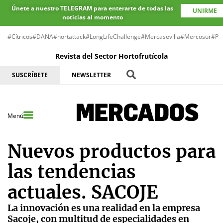
Únete a nuestro TELEGRAM para enterarte de todas las
UNIRME
noticias al momento
#Cítricos
#DANA
#hortattack
#LongLifeChallenge
#Mercasevilla
#Mercosur
#Pr
Revista del Sector Hortofrutícola
SUSCRÍBETE
NEWSLETTER
Menú
Nuevos productos para
las tendencias
actuales. SACOJE
La innovación es una realidad en la empresa
Sacoje, con multitud de especialidades en