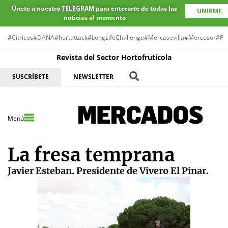
Únete a nuestro TELEGRAM para enterarte de todas las
UNIRME
noticias al momento
#Cítricos
#DANA
#hortattack
#LongLifeChallenge
#Mercasevilla
#Mercosur
#Pr
Revista del Sector Hortofrutícola
SUSCRÍBETE
NEWSLETTER
Menú
La fresa temprana
Javier Esteban. Presidente de Vivero El Pinar.