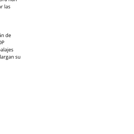
r las
án de
OP
alajes
largan su