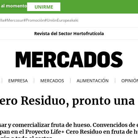
s al momento
UNIRME
lla
#Mercosur
#Promoción
#UniónEuropea
kaki
Revista del Sector Hortofrutícola
EMPRESA
MERCADOS
ALIMENTACIÓN
OPINIÓ
Cero Residuo, pronto una
ar y comercializar fruta de hueso. Convencidos de e
ipan en el Proyecto Life+ Cero Residuo en fruta de 