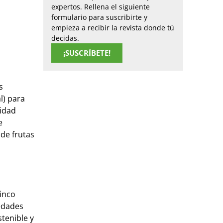
expertos. Rellena el siguiente
formulario para suscribirte y
empieza a recibir la revista donde tú
decidas.
¡SUSCRÍBETE!
s
l) para
lidad
e
 de frutas
cinco
iedades
tenible y