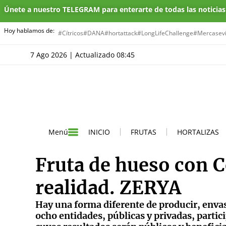
Únete a nuestro TELEGRAM para enterarte de todas las noticia
Hoy hablamos de:
#Cítricos
#DANA
#hortattack
#LongLifeChallenge
#Mercasevi
7 Ago 2026 | Actualizado 08:45
INICIO
FRUTAS
HORTALIZAS
Menú
Fruta de hueso con 
realidad. ZERYA
Hay una forma diferente de producir, envas
ocho entidades, públicas y privadas, partic