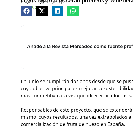
cuyos resultados serán públicos y beneficia
21/04/2015
Marga López
COMPARTE
Añade a la Revista Mercados como fuente pref
E
n junio se cumplirán dos años desde que se puso
cuyo objetivo principal es mejorar la sostenibilida
más competitivo a la vez que ofrecer productos s
Responsables de este proyecto, que se extenderá 
mismo, cuyos resultados, una vez extrapolados al
comercialización de fruta de hueso en España.