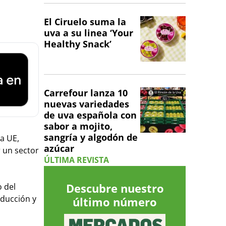
El Ciruelo suma la
uva a su linea ‘Your
Healthy Snack’
Carrefour lanza 10
nuevas variedades
de uva española con
sabor a mojito,
sangría y algodón de
a UE,
azúcar
r un sector
ÚLTIMA REVISTA
Descubre nuestro
 del
oducción y
último número