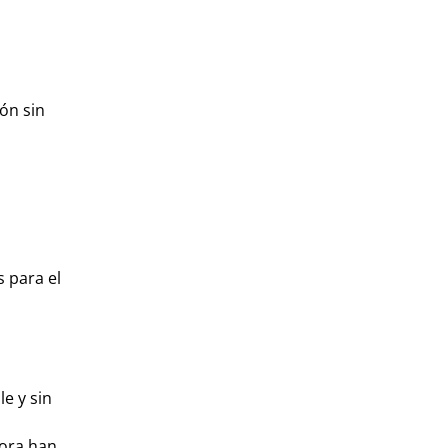
ón sin
 para el
e y sin
hora han