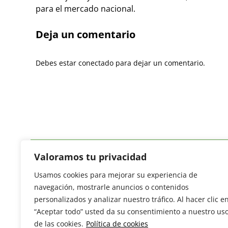
para el mercado nacional.
Deja un comentario
Debes estar conectado para dejar un comentario.
Valoramos tu privacidad
Usamos cookies para mejorar su experiencia de
Revista del Sector Hortofrutícola
navegación, mostrarle anuncios o contenidos
C/ Presidente Cárdenas nº 10.
personalizados y analizar nuestro tráfico. Al hacer clic e
41013 Sevilla. ESPAÑA
“Aceptar todo” usted da su consentimiento a nuestro us
Tel: (+34) 954 25 88 51
de las cookies.
Política de cookies