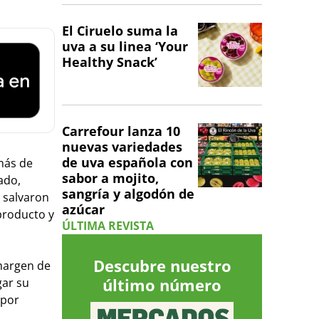
El Ciruelo suma la
uva a su linea ‘Your
Healthy Snack’
Carrefour lanza 10
nuevas variedades
de uva española con
emás de
sabor a mojito,
ado,
sangría y algodón de
 salvaron
azúcar
producto y
ÚLTIMA REVISTA
Descubre nuestro
 margen de
último número
gar su
 por