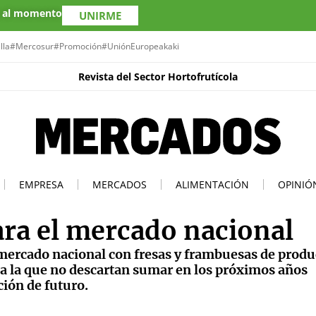
s al momento
UNIRME
lla
#Mercosur
#Promoción
#UniónEuropea
kaki
Revista del Sector Hortofrutícola
EMPRESA
MERCADOS
ALIMENTACIÓN
OPINIÓ
ara el mercado nacional
l mercado nacional con fresas y frambuesas de prod
, a la que no descartan sumar en los próximos años
ión de futuro.