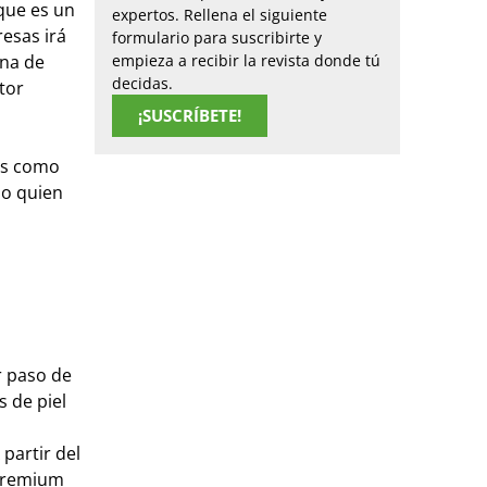
 que es un
expertos. Rellena el siguiente
esas irá
formulario para suscribirte y
ena de
empieza a recibir la revista donde tú
decidas.
tor
¡SUSCRÍBETE!
ses como
no quien
r paso de
 de piel
partir del
 premium