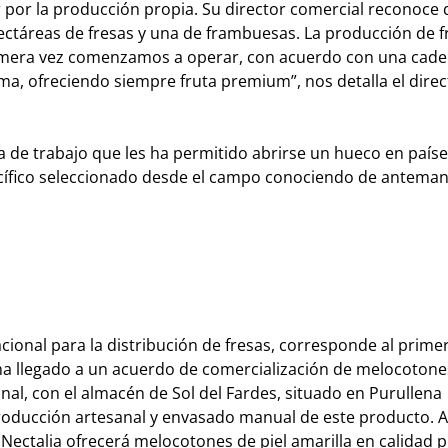
tar por la producción propia. Su director comercial reconoce
táreas de fresas y una de frambuesas. La producción de fr
imera vez comenzamos a operar, con acuerdo con una cad
ma, ofreciendo siempre fruta premium”, nos detalla el direc
fía de trabajo que les ha permitido abrirse un hueco en paí
pecífico seleccionado desde el campo conociendo de antema
acional para la distribución de fresas, corresponde al prime
ha llegado a un acuerdo de comercialización de melocotones
nal, con el almacén de Sol del Fardes, situado en Purullena
roducción artesanal y envasado manual de este producto. A 
it Nectalia ofrecerá melocotones de piel amarilla en calidad