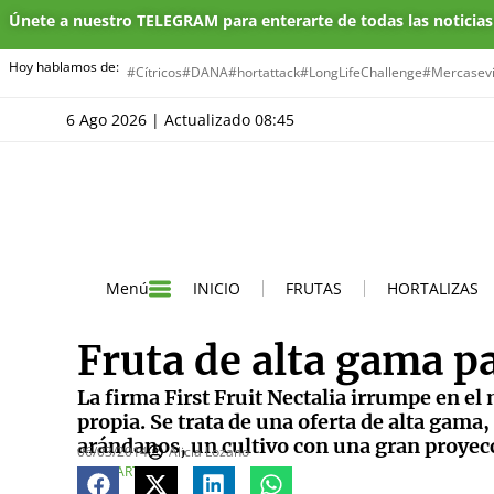
Únete a nuestro TELEGRAM para enterarte de todas las noticia
Hoy hablamos de:
#Cítricos
#DANA
#hortattack
#LongLifeChallenge
#Mercasevi
6 Ago 2026 | Actualizado 08:45
INICIO
FRUTAS
HORTALIZAS
Menú
Fruta de alta gama p
La firma First Fruit Nectalia irrumpe en e
propia. Se trata de una oferta de alta gama
arándanos, un cultivo con una gran proyecc
06/03/2014
Alicia Lozano
COMPARTE