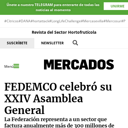
Únete a nuestro TELEGRAM para enterarte de todas las
UNIRME
noticias al momento
#Cítricos
#DANA
#hortattack
#LongLifeChallenge
#Mercasevilla
#Mercosur
#Pr
Revista del Sector Hortofrutícola
SUSCRÍBETE
NEWSLETTER
Menú
FEDEMCO celebró su
XXIV Asamblea
General
La Federación representa a un sector que
factura anualmente más de 300 millones de